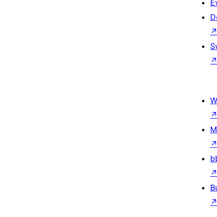
E
D
S
W
M
b
B