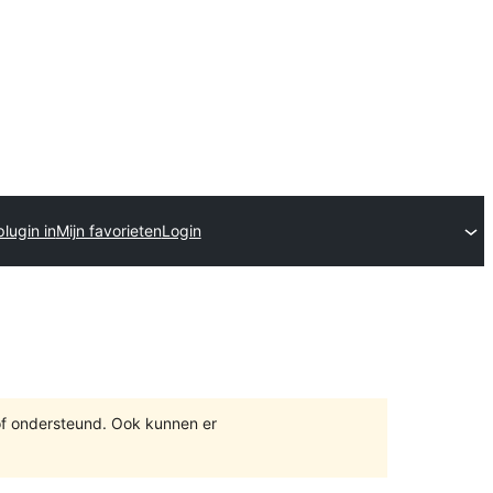
lugin in
Mijn favorieten
Login
of ondersteund. Ook kunnen er