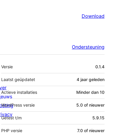
Download
Ondersteuning
Meta
Versie
0.1.4
Laatst geüpdatet
4 jaar
geleden
ver
Actieve installaties
Minder dan 10
ieuws
osting
WordPress versie
5.0 of nieuwer
rivacy
Getest t/m
5.9.15
PHP versie
7.0 of nieuwer