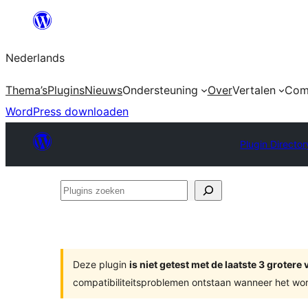
Ga
naar
Nederlands
de
inhoud
Thema’s
Plugins
Nieuws
Ondersteuning
Over
Vertalen
Com
WordPress downloaden
Plugin Director
Plugins
zoeken
Deze plugin
is niet getest met de laatste 3 groter
compatibiliteitsproblemen ontstaan wanneer het wor