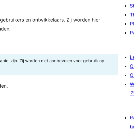
S
T
gebruikers en ontwikkelaars. Zij worden hier
P
nden.
P
L
tabiel zijn. Zij worden niet aanbevolen voor gebruik op
O
O
W
den.
R
b