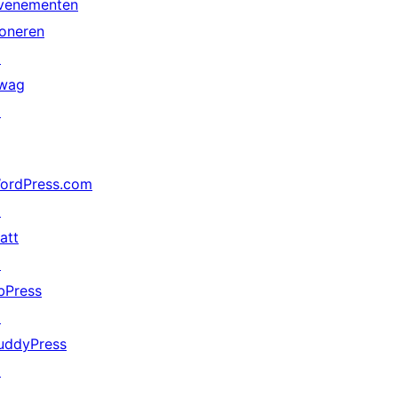
venementen
oneren
↗
wag
↗
ordPress.com
↗
att
↗
bPress
↗
uddyPress
↗