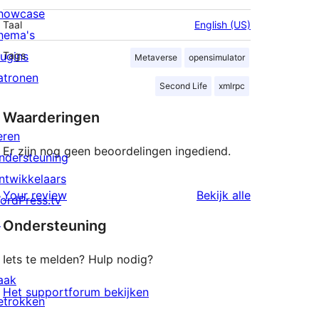
howcase
Taal
English (US)
hema's
lugins
Tags
Metaverse
opensimulator
atronen
Second Life
xmlrpc
Waarderingen
eren
Er zijn nog geen beoordelingen ingediend.
ndersteuning
ntwikkelaars
beoordeling
Your review
Bekijk alle
ordPress.tv
↗
Ondersteuning
Iets te melden? Hulp nodig?
aak
Het supportforum bekijken
etrokken