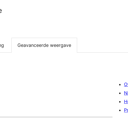
e
ng
Geavanceerde weergave
O
N
H
P