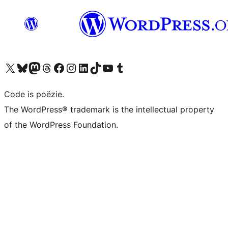
Bezoek ons X (voorheen Twitter) account
Bezoek ons Bluesky account
Bezoek ons Mastodon account
Bezoek ons Threads account
Onze Facebook pagina bezoeken
Bezoek ons Instagram account
Bezoek ons LinkedIn account
Bezoek ons TikTok account
Bezoek ons YouTube kanaal
Bezoek ons Tumblr account
Code is poëzie.
The WordPress® trademark is the intellectual property
of the WordPress Foundation.