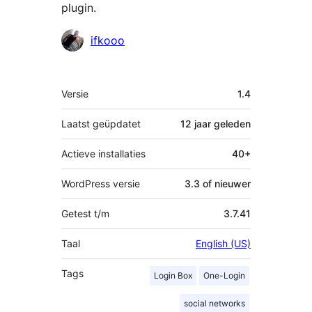
plugin.
Bijdragers
ifkooo
Meta
Versie
1.4
Laatst geüpdatet
12 jaar
geleden
Actieve installaties
40+
WordPress versie
3.3 of nieuwer
Getest t/m
3.7.41
Taal
English (US)
Tags
Login Box
One-Login
social networks