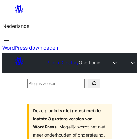
Ga
naar
Nederlands
de
inhoud
WordPress downloaden
Plugin Directory
One-Login
Plugins
zoeken
Deze plugin
is niet getest met de
laatste 3 grotere versies van
WordPress
. Mogelijk wordt het niet
meer onderhouden of ondersteund.