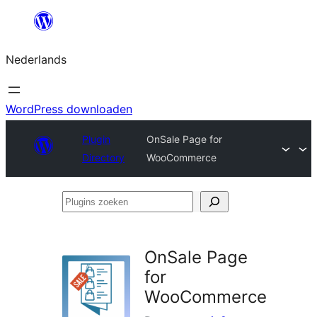
Ga
naar
Nederlands
de
inhoud
WordPress downloaden
Plugin
OnSale Page for
Directory
WooCommerce
Plugins
zoeken
OnSale Page
for
WooCommerce