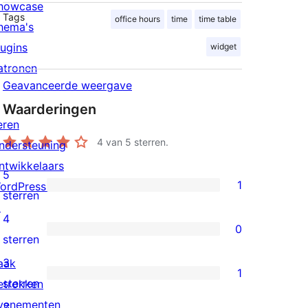
howcase
Tags
office hours
time
time table
hema's
lugins
widget
atronen
Geavanceerde weergave
Waarderingen
eren
4
van 5 sterren.
ndersteuning
ntwikkelaars
5
1
ordPress.tv
1
sterren
↗
5
4
0
ster
0
sterren
beoordeling
4
3
aak
1
sterren
1
sterren
etrokken
beoordelingen
3
venementen
2