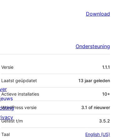
Download
Ondersteuning
Meta
Versie
1.1.1
Laatst geüpdatet
13 jaar
geleden
ver
Actieve installaties
10+
ieuws
osting
WordPress versie
3.1 of nieuwer
rivacy
Getest t/m
3.5.2
Taal
English (US)