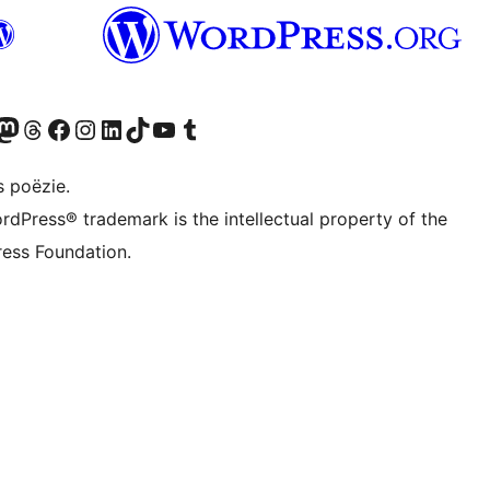
Twitter) account
ns Bluesky account
zoek ons Mastodon account
Bezoek ons Threads account
Onze Facebook pagina bezoeken
Bezoek ons Instagram account
Bezoek ons LinkedIn account
Bezoek ons TikTok account
Bezoek ons YouTube kanaal
Bezoek ons Tumblr account
s poëzie.
rdPress® trademark is the intellectual property of the
ess Foundation.