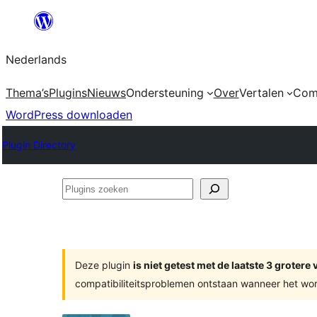
Ga
naar
Nederlands
de
inhoud
Thema’s
Plugins
Nieuws
Ondersteuning
Over
Vertalen
Com
WordPress downloaden
Plugin Directory
Plugins
zoeken
Deze plugin
is niet getest met de laatste 3 groter
compatibiliteitsproblemen ontstaan wanneer het wor