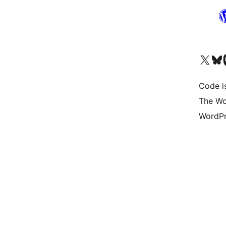
Bezoek ons X (voorheen 
Bezoek o
Be
Code i
The Wo
WordPr