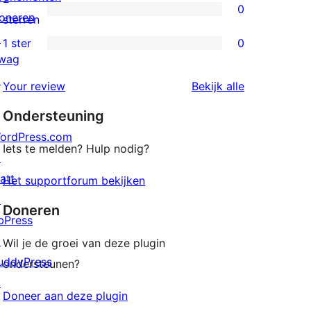
0
ster
oneren
0
sterren
beoordeling
↗
2
1 ster
0
0
wag
sterren
1
↗
beoordelingen
beoordeling
Your review
Bekijk alle
sterren
Ondersteuning
beoordelingen
ordPress.com
Iets te melden? Hulp nodig?
↗
att
Het supportforum bekijken
↗
Doneren
bPress
↗
Wil je de groei van deze plugin
uddyPress
ondersteunen?
↗
Doneer aan deze plugin