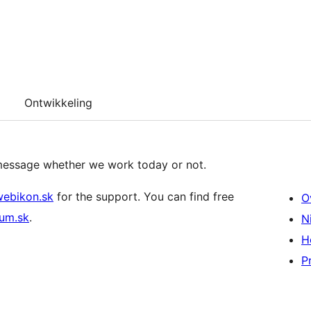
Ontwikkeling
message whether we work today or not.
webikon.sk
for the support. You can find free
O
um.sk
.
N
H
P