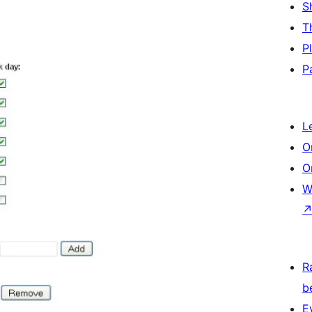
S
T
P
P
L
O
O
W
R
b
E