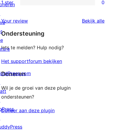
2
1 ster
0
oneren
0
sterren
↗
1
beoordelingen
beoordeling
Your review
Bekijk alle
ive
sterren
or
Ondersteuning
beoordelingen
he
Iets te melden? Hulp nodig?
uture
Het supportforum bekijken
ordPress.com
Doneren
↗
Wil je de groei van deze plugin
att
ondersteunen?
↗
bPress
Doneer aan deze plugin
↗
uddyPress