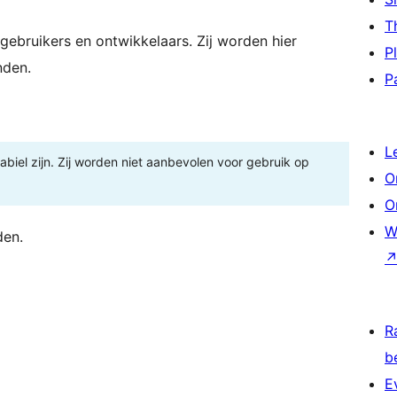
T
gebruikers en ontwikkelaars. Zij worden hier
P
nden.
P
L
tabiel zijn. Zij worden niet aanbevolen voor gebruik op
O
O
W
den.
R
b
E