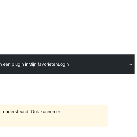
n een plugin in
Mijn favorieten
Login
of ondersteund. Ook kunnen er