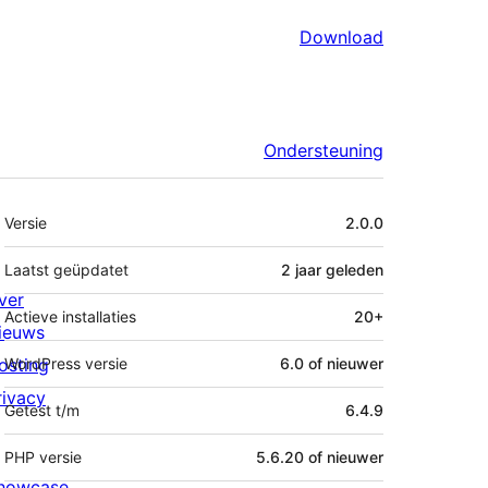
Download
Ondersteuning
Meta
Versie
2.0.0
Laatst geüpdatet
2 jaar
geleden
ver
Actieve installaties
20+
ieuws
osting
WordPress versie
6.0 of nieuwer
rivacy
Getest t/m
6.4.9
PHP versie
5.6.20 of nieuwer
howcase