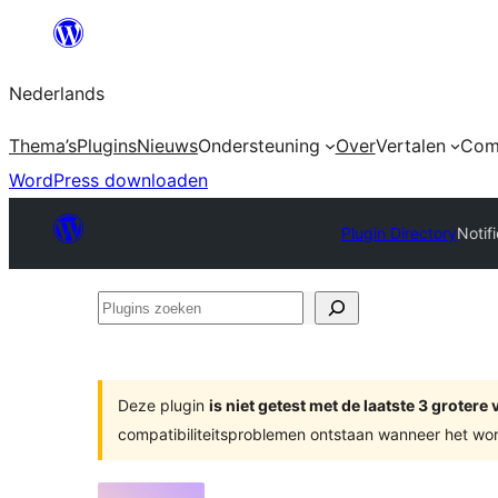
Ga
naar
Nederlands
de
inhoud
Thema’s
Plugins
Nieuws
Ondersteuning
Over
Vertalen
Com
WordPress downloaden
Plugin Directory
Notif
Plugins
zoeken
Deze plugin
is niet getest met de laatste 3 groter
compatibiliteitsproblemen ontstaan wanneer het wor