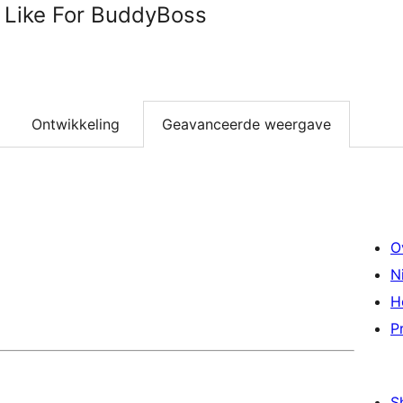
t Like For BuddyBoss
Ontwikkeling
Geavanceerde weergave
O
N
H
P
S