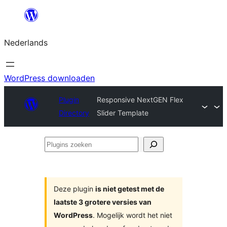
Ga
naar
Nederlands
de
inhoud
WordPress downloaden
Plugin
Responsive NextGEN Flex
Directory
Slider Template
Plugins
zoeken
Deze plugin
is niet getest met de
laatste 3 grotere versies van
WordPress
. Mogelijk wordt het niet