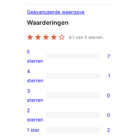
Geavanceerde weergave
Waarderingen
4.1
van 5 sterren.
5
7
7
sterren
5
4
1
sterren
1
sterren
beoordelingen
4
3
0
ster
0
sterren
beoordeling
3
2
0
sterren
0
sterren
beoordelingen
2
1 ster
2
2