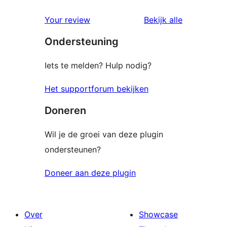
sterren
1
beoordelingen
beoordelin
Your review
Bekijk alle
sterren
Ondersteuning
beoordelingen
Iets te melden? Hulp nodig?
Het supportforum bekijken
Doneren
Wil je de groei van deze plugin
ondersteunen?
Doneer aan deze plugin
Over
Showcase