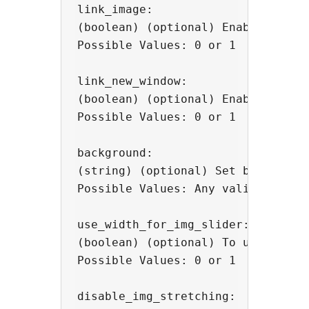
link_image: 

(boolean) (optional) Enable or di
Possible Values: 0 or 1

link_new_window: 

(boolean) (optional) Enable to op
Possible Values: 0 or 1

background: 

(string) (optional) Set background
Possible Values: Any valid HTML Co
use_width_for_img_slider: 

(boolean) (optional) To use the sp
Possible Values: 0 or 1

disable_img_stretching: 
