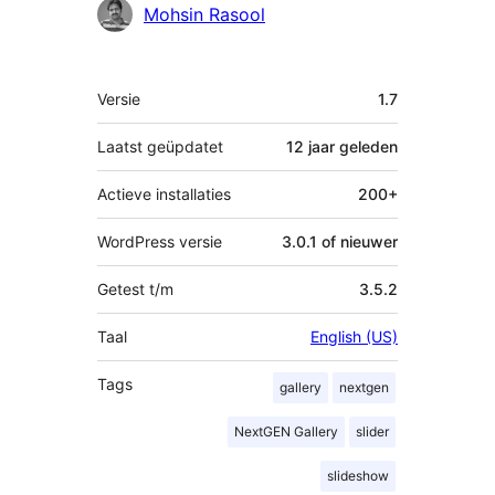
Bijdragers
Mohsin Rasool
Meta
Versie
1.7
Laatst geüpdatet
12 jaar
geleden
Actieve installaties
200+
WordPress versie
3.0.1 of nieuwer
Getest t/m
3.5.2
Taal
English (US)
Tags
gallery
nextgen
NextGEN Gallery
slider
slideshow