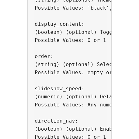
Possible Values: 'black', 'blue' o
display_content: 

(boolean) (optional) Toggle betwee
Possible Values: 0 or 1

order: 

(string) (optional) Select order o
Possible Values: empty or "random"
slideshow_speed: 

(numeric) (optional) Delay in anim
Possible Values: Any numeric value
direction_nav: 

(boolean) (optional) Enable or dis
Possible Values: 0 or 1
