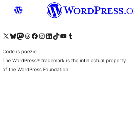
Bezoek ons X (voorheen Twitter) account
Bezoek ons Bluesky account
Bezoek ons Mastodon account
Bezoek ons Threads account
Onze Facebook pagina bezoeken
Bezoek ons Instagram account
Bezoek ons LinkedIn account
Bezoek ons TikTok account
Bezoek ons YouTube kanaal
Bezoek ons Tumblr account
Code is poëzie.
The WordPress® trademark is the intellectual property
of the WordPress Foundation.