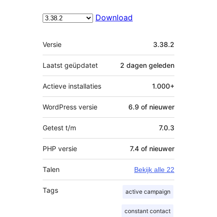
Download
Meta
Versie
3.38.2
Laatst geüpdatet
2 dagen
geleden
Actieve installaties
1.000+
WordPress versie
6.9 of nieuwer
Getest t/m
7.0.3
PHP versie
7.4 of nieuwer
Talen
Bekijk alle 22
Tags
active campaign
constant contact