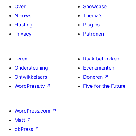
Over
Showcase
Nieuws
Thema's
Hosting
Plugins
Privacy
Patronen
Leren
Raak betrokken
Ondersteuning
Evenementen
Ontwikkelaars
Doneren
↗
WordPress.tv
↗
Five for the Future
WordPress.com
↗
Matt
↗
bbPress
↗