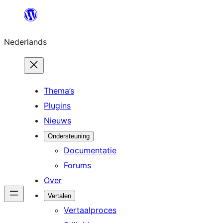
Ga
naar
Nederlands
de
inhoud
Thema’s
Plugins
Nieuws
Ondersteuning
Documentatie
Forums
Over
Vertalen
Vertaalproces