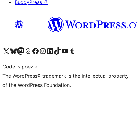
BuddyPress
↗
Bezoek ons X (voorheen Twitter) account
Bezoek ons Bluesky account
Bezoek ons Mastodon account
Bezoek ons Threads account
Onze Facebook pagina bezoeken
Bezoek ons Instagram account
Bezoek ons LinkedIn account
Bezoek ons TikTok account
Bezoek ons YouTube kanaal
Bezoek ons Tumblr account
Code is poëzie.
The WordPress® trademark is the intellectual property
of the WordPress Foundation.