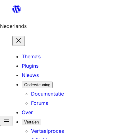
Ga
naar
de
Nederlands
inhoud
Thema’s
Plugins
Nieuws
Ondersteuning
Documentatie
Forums
Over
Vertalen
Vertaalproces