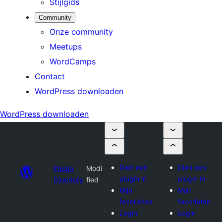
Stijlgids
Community
Onze community
Meetups
WordCamps
Contact
WordPress downloaden
WordPress downloaden
Dien een
Dien een
Plugin
Modi
plugin in
plugin in
Directory
fied
Mijn
Mijn
favorieten
favorieten
Login
Login