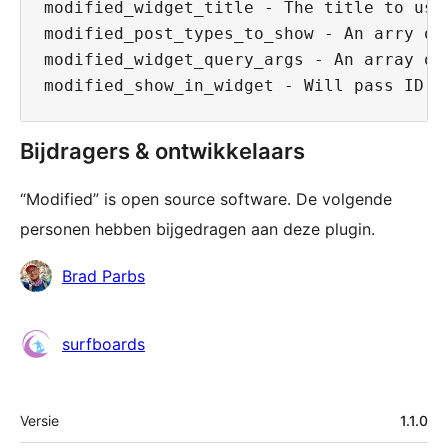
modified_widget_title - The title to use 
modified_post_types_to_show - An arry of
modified_widget_query_args - An array of
Bijdragers & ontwikkelaars
“Modified” is open source software. De volgende
personen hebben bijgedragen aan deze plugin.
Bijdragers
Brad Parbs
surfboards
Meta
Versie
1.1.0