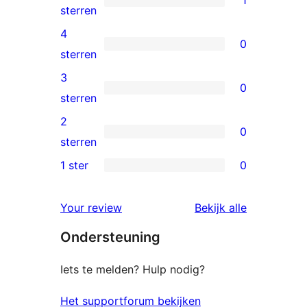
1
1
sterren
5
4
0
ster
0
sterren
beoordeling
4
3
0
sterren
0
sterren
beoordelingen
3
2
0
sterren
0
sterren
beoordelingen
2
1 ster
0
0
sterren
1
beoordelingen
beoordelin
Your review
Bekijk alle
sterren
Ondersteuning
beoordelingen
Iets te melden? Hulp nodig?
Het supportforum bekijken