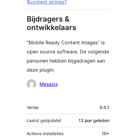
$content strings?
Bijdragers &
ontwikkelaars
“Mobile Ready Content Images” is
open source software. De volgende
personen hebben bijgedragen aan
deze plugin.
Bijdragers
Mesasix
Meta
Versie
0.0.1
Laatst geüpdatet
13 jaar
geleden
Actieve installaties
10+