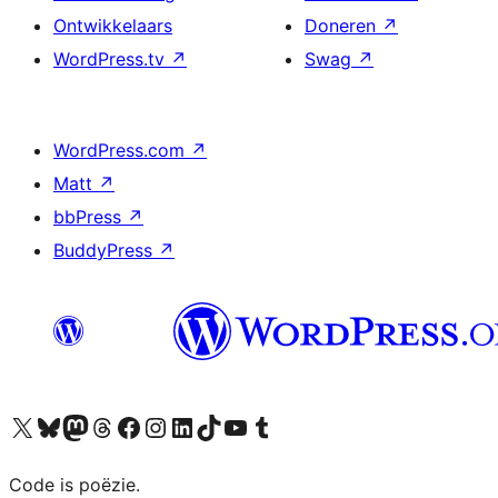
Ontwikkelaars
Doneren
↗
WordPress.tv
↗
Swag
↗
WordPress.com
↗
Matt
↗
bbPress
↗
BuddyPress
↗
Bezoek ons X (voorheen Twitter) account
Bezoek ons Bluesky account
Bezoek ons Mastodon account
Bezoek ons Threads account
Onze Facebook pagina bezoeken
Bezoek ons Instagram account
Bezoek ons LinkedIn account
Bezoek ons TikTok account
Bezoek ons YouTube kanaal
Bezoek ons Tumblr account
Code is poëzie.