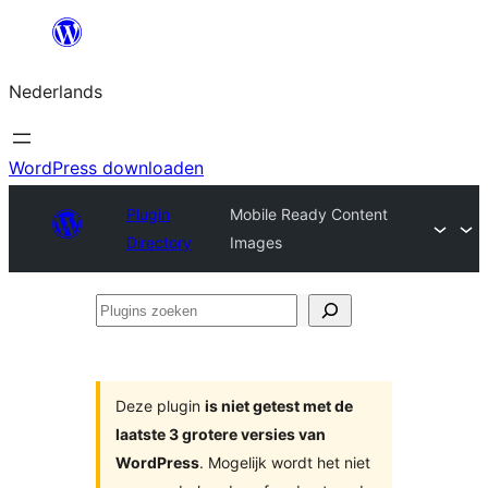
Ga
naar
Nederlands
de
inhoud
WordPress downloaden
Plugin
Mobile Ready Content
Directory
Images
Plugins
zoeken
Deze plugin
is niet getest met de
laatste 3 grotere versies van
WordPress
. Mogelijk wordt het niet