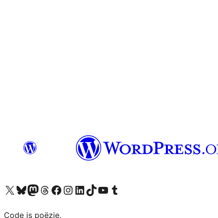
Bezoek ons X (voorheen Twitter) account
Bezoek ons Bluesky account
Bezoek ons Mastodon account
Bezoek ons Threads account
Onze Facebook pagina bezoeken
Bezoek ons Instagram account
Bezoek ons LinkedIn account
Bezoek ons TikTok account
Bezoek ons YouTube kanaal
Bezoek ons Tumblr account
Code is poëzie.