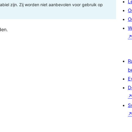
L
tabiel zijn. Zij worden niet aanbevolen voor gebruik op
O
O
W
den.
R
b
E
D
S