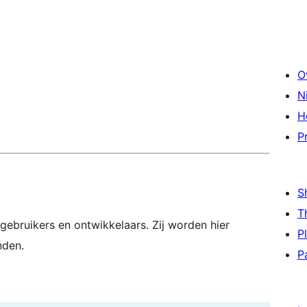
O
N
H
P
S
T
gebruikers en ontwikkelaars. Zij worden hier
P
nden.
P