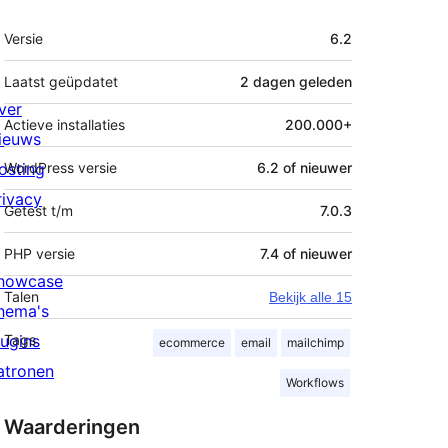
Meta
Versie
6.2
Laatst geüpdatet
2 dagen
geleden
ver
Actieve installaties
200.000+
ieuws
osting
WordPress versie
6.2 of nieuwer
rivacy
Getest t/m
7.0.3
PHP versie
7.4 of nieuwer
howcase
Talen
Bekijk alle 15
hema's
lugins
Tags
ecommerce
email
mailchimp
atronen
Workflows
Waarderingen