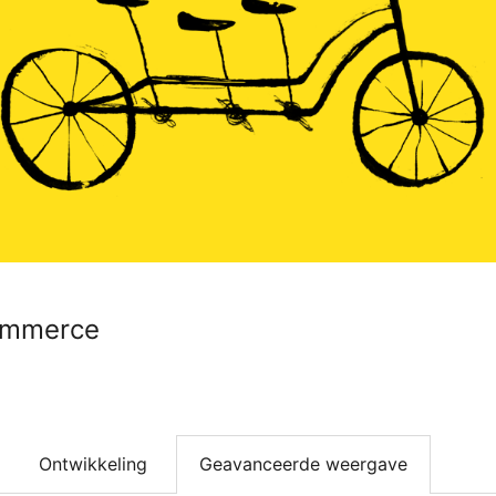
ommerce
Ontwikkeling
Geavanceerde weergave