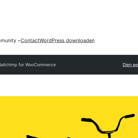
munity
Contact
WordPress downloaden
ailchimp for WooCommerce
Dien ee