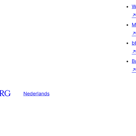
W
M
b
B
Nederlands