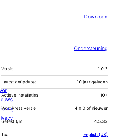
Download
Ondersteuning
Meta
Versie
1.0.2
Laatst geüpdatet
10 jaar
geleden
ver
Actieve installaties
10+
ieuws
osting
WordPress versie
4.0.0 of nieuwer
rivacy
Getest t/m
4.5.33
Taal
English (US)