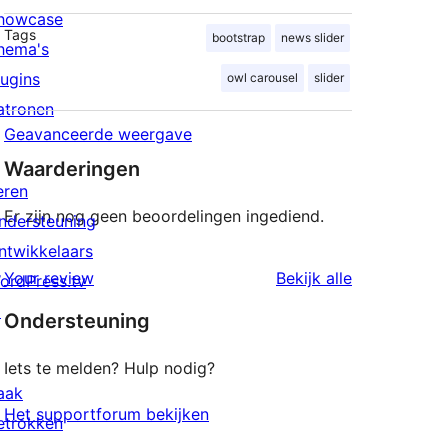
howcase
Tags
bootstrap
news slider
hema's
lugins
owl carousel
slider
atronen
Geavanceerde weergave
Waarderingen
eren
Er zijn nog geen beoordelingen ingediend.
ndersteuning
ntwikkelaars
beoordeling
Your review
Bekijk alle
ordPress.tv
↗
Ondersteuning
Iets te melden? Hulp nodig?
aak
Het supportforum bekijken
etrokken