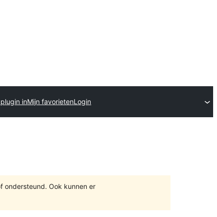
plugin in
Mijn favorieten
Login
of ondersteund. Ook kunnen er