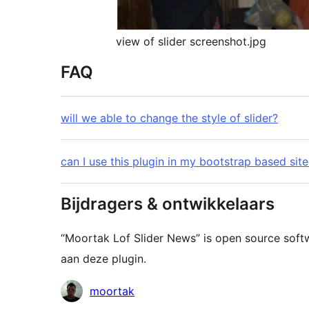
view of slider screenshot.jpg
FAQ
will we able to change the style of slider?
can I use this plugin in my bootstrap based site
Bijdragers & ontwikkelaars
“Moortak Lof Slider News” is open source sof
aan deze plugin.
Bijdragers
moortak