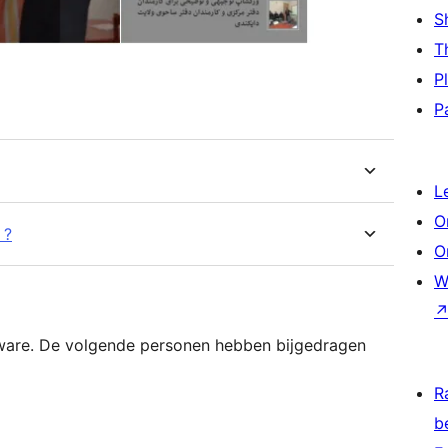
S
T
P
P
L
O
 ?
O
W
tware. De volgende personen hebben bijgedragen
R
b