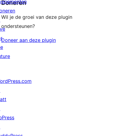
venementen
Doneren
oneren
Wil je de groei van deze plugin
↗
ondersteunen?
ive
or
Doneer aan deze plugin
he
uture
ordPress.com
↗
att
↗
bPress
↗
uddyPress