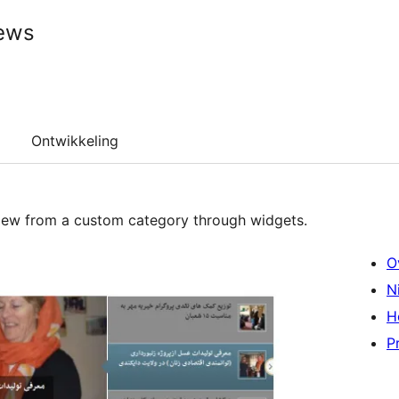
News
Ontwikkeling
r view from a custom category through widgets.
O
N
H
P