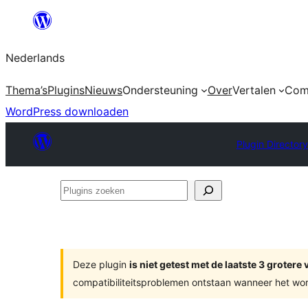
Ga
naar
Nederlands
de
inhoud
Thema’s
Plugins
Nieuws
Ondersteuning
Over
Vertalen
Com
WordPress downloaden
Plugin Directory
Plugins
zoeken
Deze plugin
is niet getest met de laatste 3 groter
compatibiliteitsproblemen ontstaan wanneer het wor