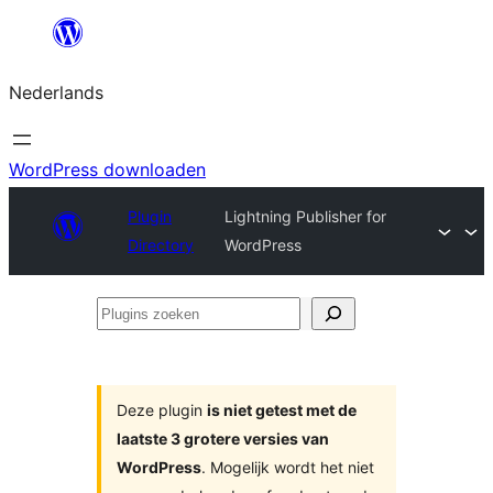
Ga
naar
Nederlands
de
inhoud
WordPress downloaden
Plugin
Lightning Publisher for
Directory
WordPress
Plugins
zoeken
Deze plugin
is niet getest met de
laatste 3 grotere versies van
WordPress
. Mogelijk wordt het niet