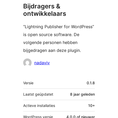
Bijdragers &
ontwikkelaars
“Lightning Publisher for WordPress”
is open source software. De
volgende personen hebben
bijgedragen aan deze plugin.
Bijdragers
nadaviv
Meta
Versie
0.1.8
Laatst geüpdatet
8 jaar
geleden
Actieve installaties
10+
WordPress versie
4.0.0 of nieuwer