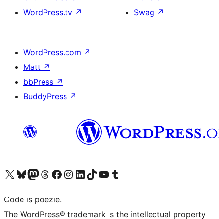
WordPress.tv
↗
Swag
↗
WordPress.com
↗
Matt
↗
bbPress
↗
BuddyPress
↗
Bezoek ons X (voorheen Twitter) account
Bezoek ons Bluesky account
Bezoek ons Mastodon account
Bezoek ons Threads account
Onze Facebook pagina bezoeken
Bezoek ons Instagram account
Bezoek ons LinkedIn account
Bezoek ons TikTok account
Bezoek ons YouTube kanaal
Bezoek ons Tumblr account
Code is poëzie.
The WordPress® trademark is the intellectual property