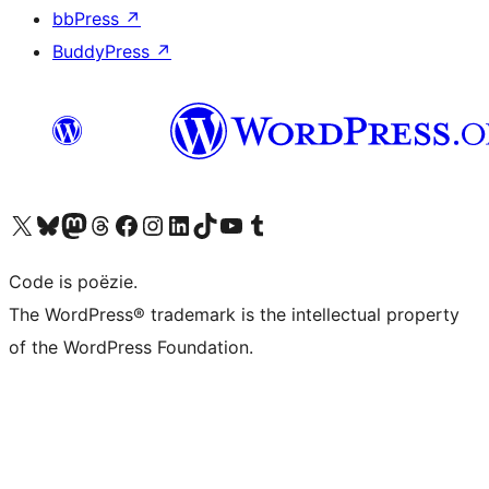
bbPress
↗
BuddyPress
↗
Bezoek ons X (voorheen Twitter) account
Bezoek ons Bluesky account
Bezoek ons Mastodon account
Bezoek ons Threads account
Onze Facebook pagina bezoeken
Bezoek ons Instagram account
Bezoek ons LinkedIn account
Bezoek ons TikTok account
Bezoek ons YouTube kanaal
Bezoek ons Tumblr account
Code is poëzie.
The WordPress® trademark is the intellectual property
of the WordPress Foundation.