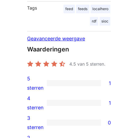
Tags
feed
feeds
localhero
rdf
sioc
Geavanceerde weergave
Waarderingen
4.5
van 5 sterren.
5
1
1
sterren
5
4
1
ster
1
sterren
beoordeling
4
3
0
ster
0
sterren
beoordeling
3
2