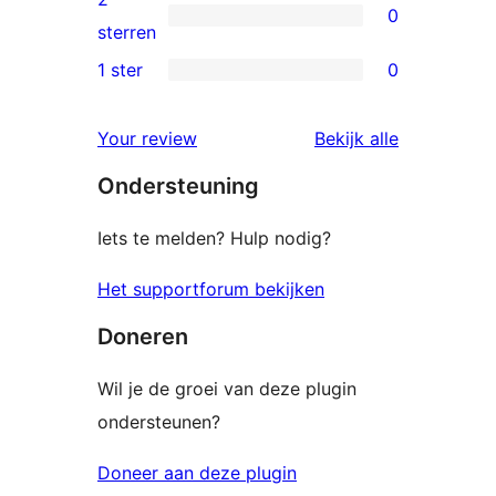
0
sterren
0
sterren
beoordelingen
2
1 ster
0
0
sterren
1
beoordelingen
beoordelin
Your review
Bekijk alle
sterren
Ondersteuning
beoordelingen
Iets te melden? Hulp nodig?
Het supportforum bekijken
Doneren
Wil je de groei van deze plugin
ondersteunen?
Doneer aan deze plugin