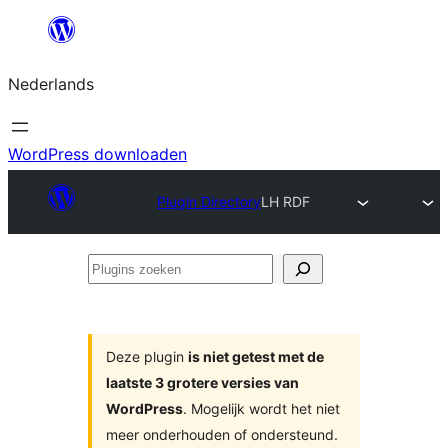
Ga
naar
Nederlands
de
inhoud
WordPress downloaden
Plugin Directory
LH RDF
Plugins
zoeken
Deze plugin
is niet getest met de
laatste 3 grotere versies van
WordPress
. Mogelijk wordt het niet
meer onderhouden of ondersteund.