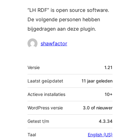
“LH RDF” is open source software.
De volgende personen hebben
bijgedragen aan deze plugin.
Bijdragers
shawfactor
Meta
Versie
1.21
Laatst geüpdatet
11 jaar
geleden
Actieve installaties
10+
WordPress versie
3.0 of nieuwer
Getest t/m
4.3.34
Taal
English (US)