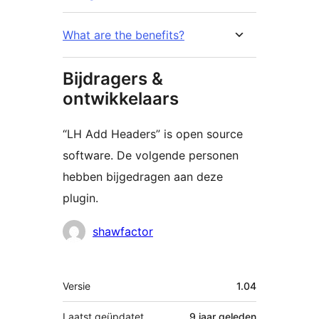
What are the benefits?
Bijdragers &
ontwikkelaars
“LH Add Headers” is open source
software. De volgende personen
hebben bijgedragen aan deze
plugin.
Bijdragers
shawfactor
Meta
Versie
1.04
Laatst geüpdatet
9 jaar
geleden