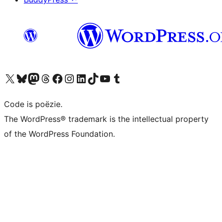
Bezoek ons X (voorheen Twitter) account
Bezoek ons Bluesky account
Bezoek ons Mastodon account
Bezoek ons Threads account
Onze Facebook pagina bezoeken
Bezoek ons Instagram account
Bezoek ons LinkedIn account
Bezoek ons TikTok account
Bezoek ons YouTube kanaal
Bezoek ons Tumblr account
Code is poëzie.
The WordPress® trademark is the intellectual property
of the WordPress Foundation.