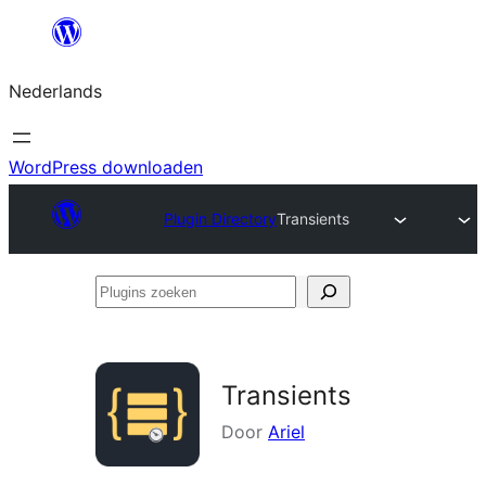
Ga
naar
Nederlands
de
inhoud
WordPress downloaden
Plugin Directory
Transients
Plugins
zoeken
Transients
Door
Ariel