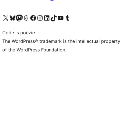
Bezoek ons X (voorheen Twitter) account
Bezoek ons Bluesky account
Bezoek ons Mastodon account
Bezoek ons Threads account
Onze Facebook pagina bezoeken
Bezoek ons Instagram account
Bezoek ons LinkedIn account
Bezoek ons TikTok account
Bezoek ons YouTube kanaal
Bezoek ons Tumblr account
Code is poëzie.
The WordPress® trademark is the intellectual property
of the WordPress Foundation.