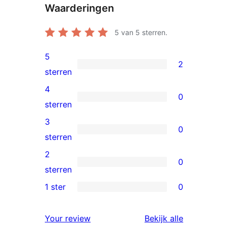
Waarderingen
5
van 5 sterren.
5
2
2
sterren
5
4
0
sterren
0
sterren
beoordelingen
4
3
0
sterren
0
sterren
beoordelingen
3
2
0
sterren
0
sterren
beoordelingen
2
1 ster
0
0
sterren
1
beoordelingen
beoordelin
Your review
Bekijk alle
sterren