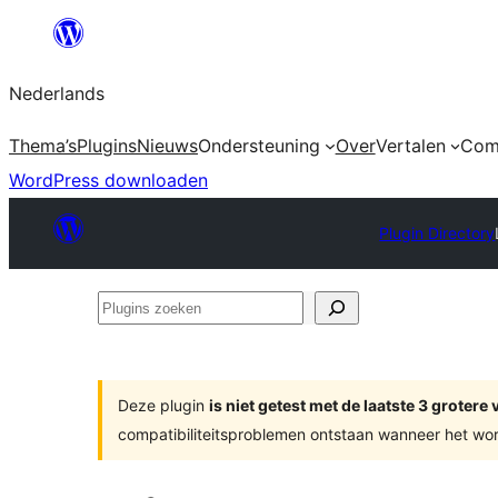
Ga
naar
Nederlands
de
inhoud
Thema’s
Plugins
Nieuws
Ondersteuning
Over
Vertalen
Com
WordPress downloaden
Plugin Directory
Plugins
zoeken
Deze plugin
is niet getest met de laatste 3 groter
compatibiliteitsproblemen ontstaan wanneer het wor