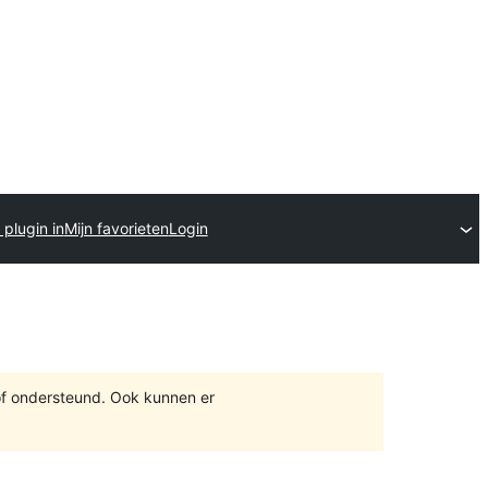
 plugin in
Mijn favorieten
Login
of ondersteund. Ook kunnen er