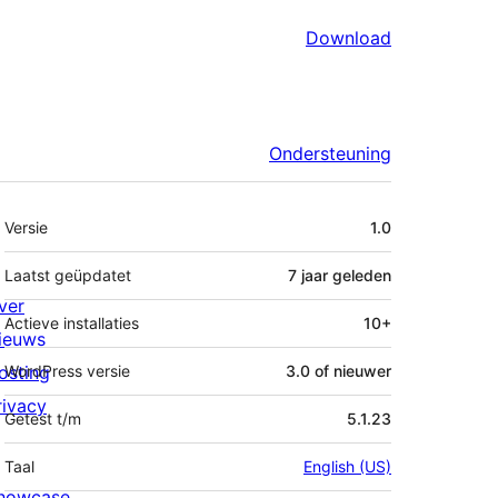
Download
Ondersteuning
Meta
Versie
1.0
Laatst geüpdatet
7 jaar
geleden
ver
Actieve installaties
10+
ieuws
osting
WordPress versie
3.0 of nieuwer
rivacy
Getest t/m
5.1.23
Taal
English (US)
howcase