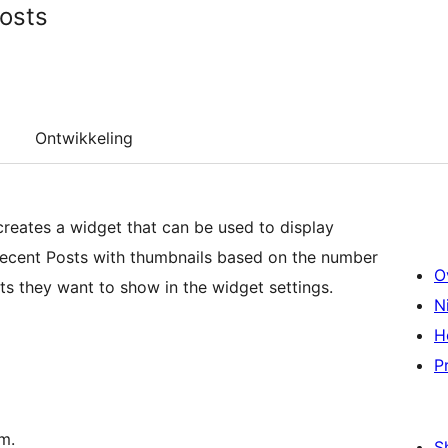
osts
Ontwikkeling
 creates a widget that can be used to display
 Recent Posts with thumbnails based on the number
O
 they want to show in the widget settings.
N
H
P
m.
S