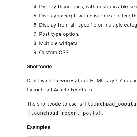
Display thumbnails, with customizable siz
Display excerpt, with customizable length
Display from all, specific or multiple categ
Post type option.
Multiple widgets.
Custom CSS.
Shortcode
Don’t want to worry about HTML tags? You can use a shortcode in your posts, pages to dispaly
Launchpad Article Feedback.
The shortcode to use is
[launchpad_popula
.
[launchpad_recent_posts]
Examples