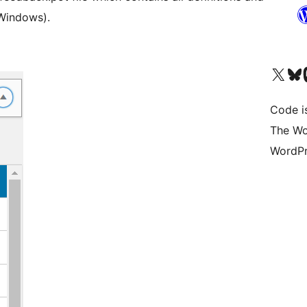
Windows).
Bezoek ons X (voorheen 
Bezoek o
Be
Code i
The Wo
WordPr