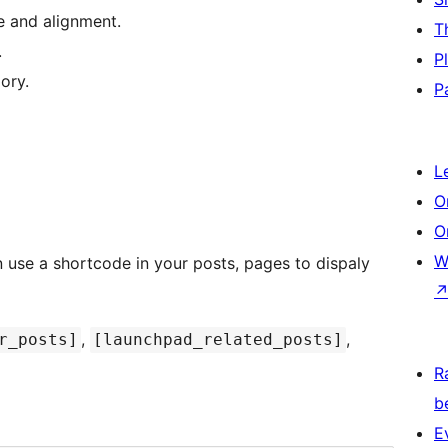
e and alignment.
T
.
P
ory.
P
L
O
O
W
,
,
r_posts]
[launchpad_related_posts]
R
b
E