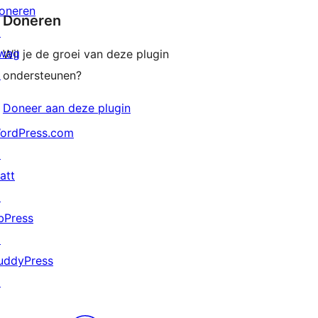
oneren
Doneren
↗
wag
Wil je de groei van deze plugin
↗
ondersteunen?
Doneer aan deze plugin
ordPress.com
↗
att
↗
bPress
↗
uddyPress
↗