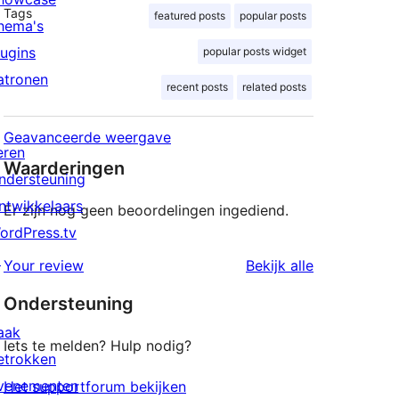
Tags
featured posts
popular posts
hema's
lugins
popular posts widget
atronen
recent posts
related posts
Geavanceerde weergave
eren
Waarderingen
ndersteuning
ntwikkelaars
Er zijn nog geen beoordelingen ingediend.
ordPress.tv
↗
beoordeling
Your review
Bekijk alle
Ondersteuning
aak
Iets te melden? Hulp nodig?
etrokken
venementen
Het supportforum bekijken