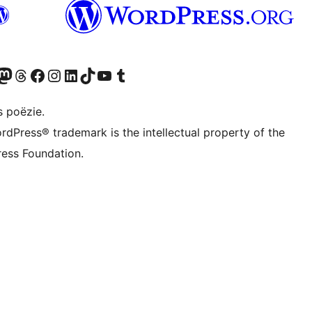
Twitter) account
ns Bluesky account
zoek ons Mastodon account
Bezoek ons Threads account
Onze Facebook pagina bezoeken
Bezoek ons Instagram account
Bezoek ons LinkedIn account
Bezoek ons TikTok account
Bezoek ons YouTube kanaal
Bezoek ons Tumblr account
s poëzie.
rdPress® trademark is the intellectual property of the
ess Foundation.