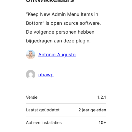
“Keep New Admin Menu Items in
Bottom” is open source software.
De volgende personen hebben
bijgedragen aan deze plugin.
Bijdragers
Antonio Augusto
obawp
Meta
Versie
1.2.1
Laatst geüpdatet
2 jaar
geleden
Actieve installaties
10+