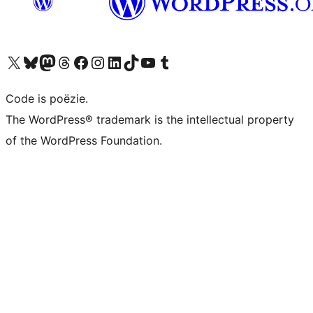
Bezoek ons X (voorheen Twitter) account
Bezoek ons Bluesky account
Bezoek ons Mastodon account
Bezoek ons Threads account
Onze Facebook pagina bezoeken
Bezoek ons Instagram account
Bezoek ons LinkedIn account
Bezoek ons TikTok account
Bezoek ons YouTube kanaal
Bezoek ons Tumblr account
Code is poëzie.
The WordPress® trademark is the intellectual property
of the WordPress Foundation.