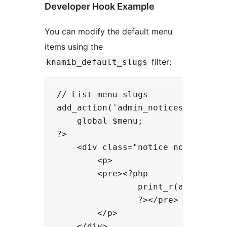
Developer Hook Example
You can modify the default menu
items using the
filter:
knamib_default_slugs
// List menu slugs

add_action('admin_notices', functi
    global $menu;

?>

    <div class="notice notice-succ
        <p>

        <pre><?php

                print_r(array_colu
                ?></pre>

        </p>

    </div>
