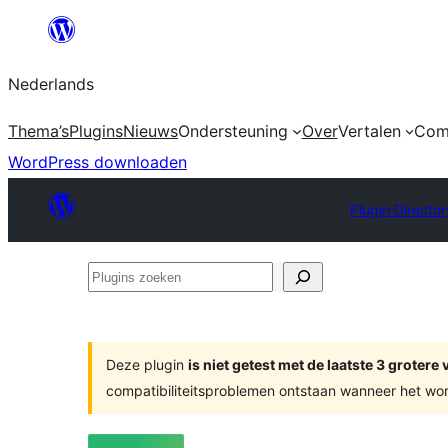
Ga
naar
Nederlands
de
inhoud
Thema’s
Plugins
Nieuws
Ondersteuning
Over
Vertalen
Com
WordPress downloaden
Plugin Director
Plugins
zoeken
Deze plugin
is niet getest met de laatste 3 groter
compatibiliteitsproblemen ontstaan wanneer het wor