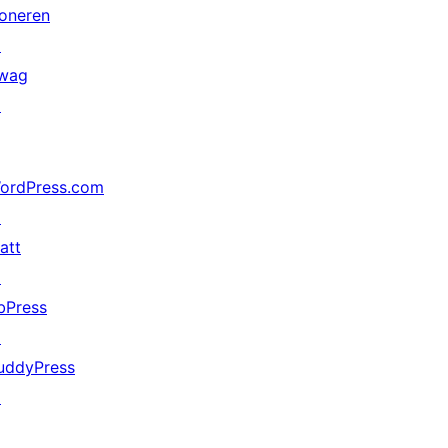
oneren
↗
wag
↗
ordPress.com
↗
att
↗
bPress
↗
uddyPress
↗