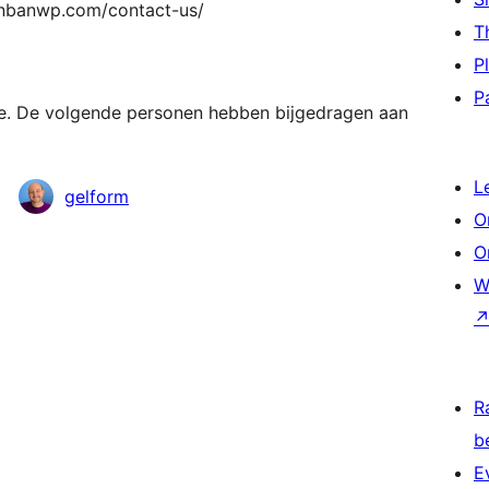
kanbanwp.com/contact-us/
T
P
P
re. De volgende personen hebben bijgedragen aan
L
gelform
O
O
W
R
b
E