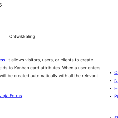
s
Ontwikkeling
ess
. It allows visitors, users, or clients to create
ields to Kanban card attributes. When a user enters
O
will be created automatically with all the relevant
N
H
Ninja Forms
.
P
S