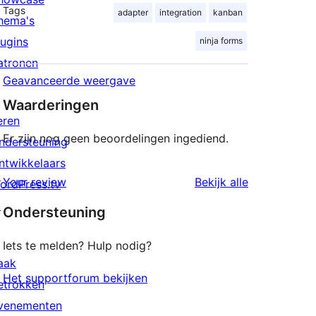
Tags
adapter
integration
kanban
hema's
lugins
ninja forms
atronen
Geavanceerde weergave
Waarderingen
eren
Er zijn nog geen beoordelingen ingediend.
ndersteuning
ntwikkelaars
beoordeling
Your review
Bekijk alle
ordPress.tv
↗
Ondersteuning
Iets te melden? Hulp nodig?
aak
Het supportforum bekijken
etrokken
venementen