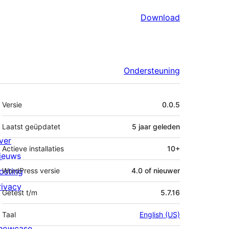
Download
Ondersteuning
Meta
Versie
0.0.5
Laatst geüpdatet
5 jaar
geleden
ver
Actieve installaties
10+
ieuws
osting
WordPress versie
4.0 of nieuwer
rivacy
Getest t/m
5.7.16
Taal
English (US)
howcase