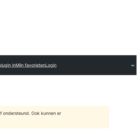
lugin in
Mijn favorieten
Login
of ondersteund. Ook kunnen er