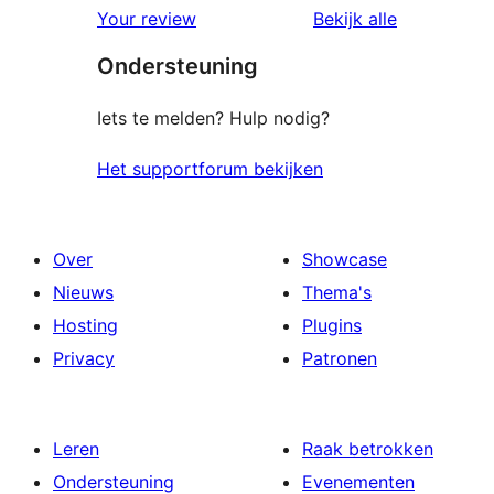
beoordelingen
beoordelin
Your review
Bekijk alle
ster
Ondersteuning
beoordeling
Iets te melden? Hulp nodig?
Het supportforum bekijken
Over
Showcase
Nieuws
Thema's
Hosting
Plugins
Privacy
Patronen
Leren
Raak betrokken
Ondersteuning
Evenementen