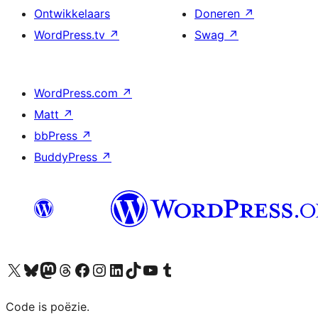
Ontwikkelaars
Doneren
↗
WordPress.tv
↗
Swag
↗
WordPress.com
↗
Matt
↗
bbPress
↗
BuddyPress
↗
Bezoek ons X (voorheen Twitter) account
Bezoek ons Bluesky account
Bezoek ons Mastodon account
Bezoek ons Threads account
Onze Facebook pagina bezoeken
Bezoek ons Instagram account
Bezoek ons LinkedIn account
Bezoek ons TikTok account
Bezoek ons YouTube kanaal
Bezoek ons Tumblr account
Code is poëzie.