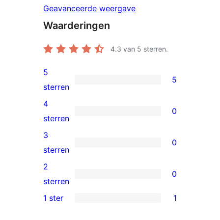
Geavanceerde weergave
Waarderingen
4.3
van 5 sterren.
5
5
5
sterren
5
4
0
sterren
0
sterren
beoordelingen
4
3
0
sterren
0
sterren
beoordelingen
3
2
0
sterren
0
sterren
beoordelingen
2
1 ster
1
1
sterren
1