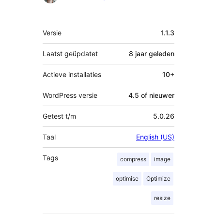
Meta
Versie
1.1.3
Laatst geüpdatet
8 jaar
geleden
Actieve installaties
10+
WordPress versie
4.5 of nieuwer
Getest t/m
5.0.26
Taal
English (US)
Tags
compress
image
optimise
Optimize
resize