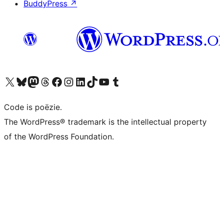
BuddyPress
↗
Bezoek ons X (voorheen Twitter) account
Bezoek ons Bluesky account
Bezoek ons Mastodon account
Bezoek ons Threads account
Onze Facebook pagina bezoeken
Bezoek ons Instagram account
Bezoek ons LinkedIn account
Bezoek ons TikTok account
Bezoek ons YouTube kanaal
Bezoek ons Tumblr account
Code is poëzie.
The WordPress® trademark is the intellectual property
of the WordPress Foundation.