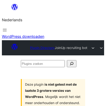
Ga
naar
Nederlands
de
inhoud
WordPress downloaden
Plugin Directory
JoinUp recruiting bot
Plugins
zoeken
Deze plugin
is niet getest met de
laatste 3 grotere versies van
WordPress
. Mogelijk wordt het niet
meer onderhouden of ondersteund.