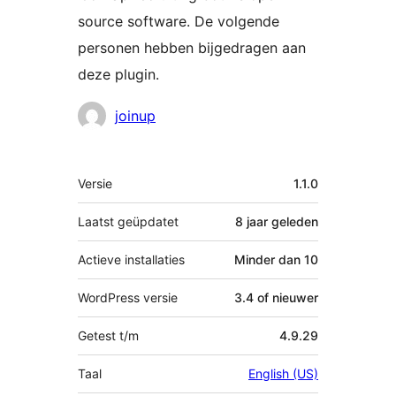
source software. De volgende
personen hebben bijgedragen aan
deze plugin.
Bijdragers
joinup
Meta
Versie
1.1.0
Laatst geüpdatet
8 jaar
geleden
Actieve installaties
Minder dan 10
WordPress versie
3.4 of nieuwer
Getest t/m
4.9.29
Taal
English (US)