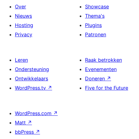
Over
Showcase
Nieuws
Thema's
Hosting
Plugins
Privacy
Patronen
Leren
Raak betrokken
Ondersteuning
Evenementen
Ontwikkelaars
Doneren
↗
WordPress.tv
↗
Five for the Future
WordPress.com
↗
Matt
↗
bbPress
↗