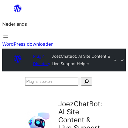
Ga
naar
Nederlands
de
inhoud
WordPress downloaden
Plugin
JoezChatBot: AI Site Content &
Directory
Live Support Helper
Plugins
zoeken
JoezChatBot:
AI Site
Content &
Live Support