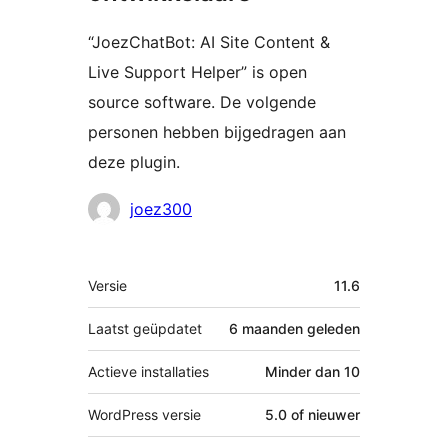
“JoezChatBot: AI Site Content &
Live Support Helper” is open
source software. De volgende
personen hebben bijgedragen aan
deze plugin.
Bijdragers
joez300
Meta
Versie
11.6
Laatst geüpdatet
6 maanden
geleden
Actieve installaties
Minder dan 10
WordPress versie
5.0 of nieuwer