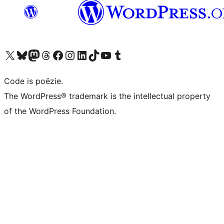
Bezoek ons X (voorheen Twitter) account
Bezoek ons Bluesky account
Bezoek ons Mastodon account
Bezoek ons Threads account
Onze Facebook pagina bezoeken
Bezoek ons Instagram account
Bezoek ons LinkedIn account
Bezoek ons TikTok account
Bezoek ons YouTube kanaal
Bezoek ons Tumblr account
Code is poëzie.
The WordPress® trademark is the intellectual property
of the WordPress Foundation.