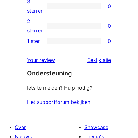
3
0
sterren
0
sterren
beoordelingen
3
2
0
sterren
0
sterren
beoordelingen
2
1 ster
0
0
sterren
1
beoordelingen
beoordelin
Your review
Bekijk alle
sterren
Ondersteuning
beoordelingen
Iets te melden? Hulp nodig?
Het supportforum bekijken
Over
Showcase
Nieuws
Thema's