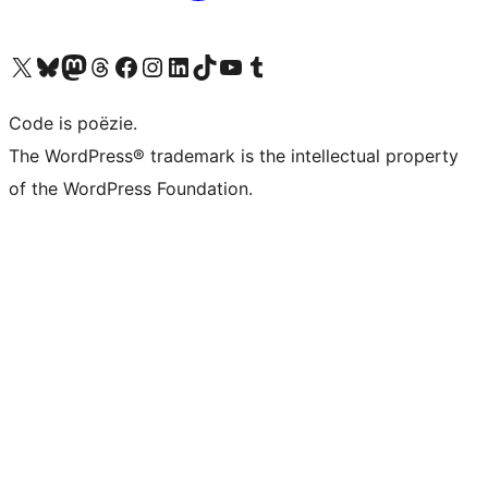
Bezoek ons X (voorheen Twitter) account
Bezoek ons Bluesky account
Bezoek ons Mastodon account
Bezoek ons Threads account
Onze Facebook pagina bezoeken
Bezoek ons Instagram account
Bezoek ons LinkedIn account
Bezoek ons TikTok account
Bezoek ons YouTube kanaal
Bezoek ons Tumblr account
Code is poëzie.
The WordPress® trademark is the intellectual property
of the WordPress Foundation.