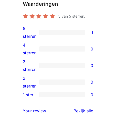
Waarderingen
5
van 5 sterren.
5
1
1
sterren
5
4
0
ster
0
sterren
beoordeling
4
3
0
sterren
0
sterren
beoordelingen
3
2
0
sterren
0
sterren
beoordelingen
2
1 ster
0
0
sterren
1
beoordelingen
beoordelin
Your review
Bekijk alle
sterren