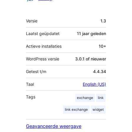
Meta
Versie
1.3
Laatst geüpdatet
11 jaar
geleden
Actieve installaties
10+
WordPress versie
3.0.1 of nieuwer
Getest t/m
4.4.34
Taal
English (US)
Tags
exchange
link
link exchange
widget
Geavanceerde weergave