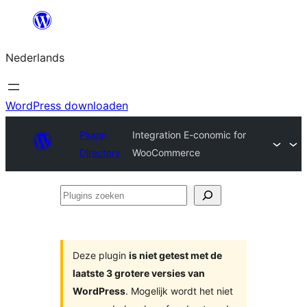
Ga
naar
Nederlands
de
inhoud
WordPress downloaden
Plugin
Integration E-conomic for
Directory
WooCommerce
Plugins
zoeken
Deze plugin
is niet getest met de
laatste 3 grotere versies van
WordPress
. Mogelijk wordt het niet