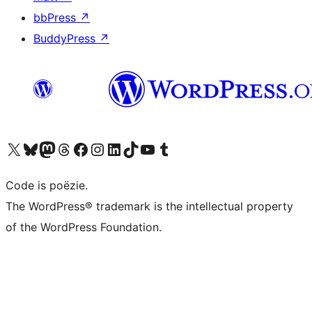
bbPress
↗
BuddyPress
↗
Bezoek ons X (voorheen Twitter) account
Bezoek ons Bluesky account
Bezoek ons Mastodon account
Bezoek ons Threads account
Onze Facebook pagina bezoeken
Bezoek ons Instagram account
Bezoek ons LinkedIn account
Bezoek ons TikTok account
Bezoek ons YouTube kanaal
Bezoek ons Tumblr account
Code is poëzie.
The WordPress® trademark is the intellectual property
of the WordPress Foundation.