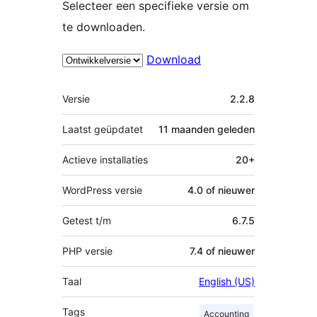
Selecteer een specifieke versie om
te downloaden.
Download
Meta
Versie
2.2.8
Laatst geüpdatet
11 maanden
geleden
Actieve installaties
20+
WordPress versie
4.0 of nieuwer
Getest t/m
6.7.5
PHP versie
7.4 of nieuwer
Taal
English (US)
Tags
Accounting