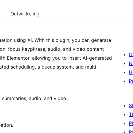
Ontwikkeling
tion using AI. With this plugin, you can generate
tion, focus keyphrase, audio, and video content
O
with Elementor, allowing you to insert AI-generated
N
mated scheduling, a queue system, and multi-
H
P
s, summaries, audio, and video.
S
T
P
ation.
P