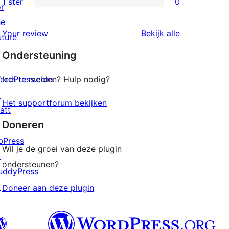
1 ster
0
or
0
sterren
he
1
beoordelingen
beoordeling
Your review
Bekijk alle
uture
sterren
Ondersteuning
beoordelingen
ordPress.com
Iets te melden? Hulp nodig?
↗
Het supportforum bekijken
att
Doneren
↗
bPress
Wil je de groei van deze plugin
↗
ondersteunen?
uddyPress
↗
Doneer aan deze plugin