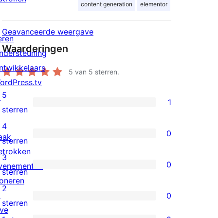
content generation
elementor
Geavanceerde weergave
eren
Waarderingen
ndersteuning
ntwikkelaars
5
van 5 sterren.
ordPress.tv
5
↗
1
1
sterren
5
4
0
aak
ster
0
sterren
etrokken
beoordeling
4
3
0
venementen
sterren
0
sterren
oneren
beoordelingen
3
2
↗
0
sterren
0
sterren
ive
beoordelingen
2