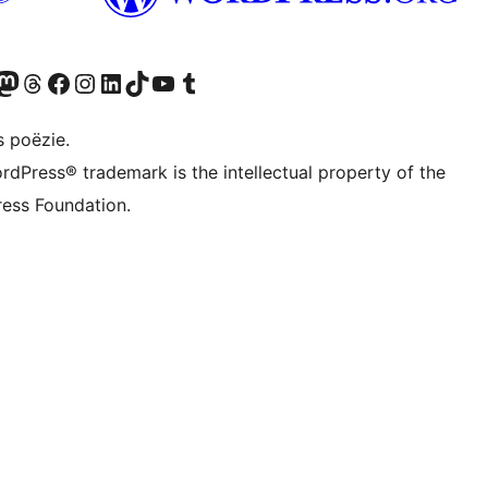
Twitter) account
ns Bluesky account
zoek ons Mastodon account
Bezoek ons Threads account
Onze Facebook pagina bezoeken
Bezoek ons Instagram account
Bezoek ons LinkedIn account
Bezoek ons TikTok account
Bezoek ons YouTube kanaal
Bezoek ons Tumblr account
s poëzie.
rdPress® trademark is the intellectual property of the
ess Foundation.