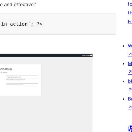
f
 and effective.”
t
F
W
M
b
B