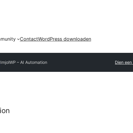
munity
Contact
WordPress downloaden
y
ImjolWP – AI Automation
Dien een 
ion