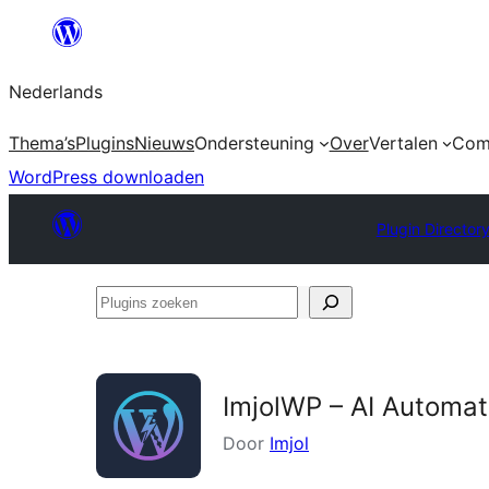
Ga
naar
Nederlands
de
inhoud
Thema’s
Plugins
Nieuws
Ondersteuning
Over
Vertalen
Com
WordPress downloaden
Plugin Director
Plugins
zoeken
ImjolWP – AI Automat
Door
Imjol