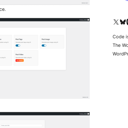
ce.
Bezoek ons X (voorheen 
Bezoek o
Be
Code i
The Wo
WordPr