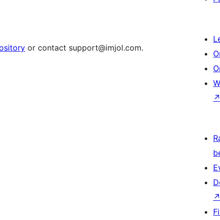
L
ository
or contact support@imjol.com.
O
O
W
R
b
E
D
F