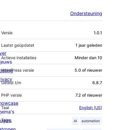
Ondersteuning
Meta
Versie
1.0.1
Laatst geüpdatet
1 jaar
geleden
ver
Actieve installaties
Minder dan 10
ieuws
osting
WordPress versie
5.0 of nieuwer
rivacy
Getest t/m
6.8.7
PHP versie
7.2 of nieuwer
howcase
Taal
English (US)
hema's
lugins
Tags
AI
automation
atronen