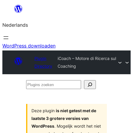
Ga
naar
Nederlands
de
inhoud
WordPress downloaden
Plugin
iCoach – Motore di Ricerca sul
Directory
Coaching
Plugins
zoeken
Deze plugin
is niet getest met de
laatste 3 grotere versies van
WordPress
. Mogelijk wordt het niet