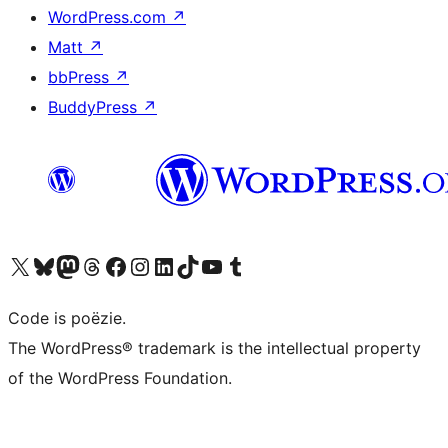
WordPress.com
↗
Matt
↗
bbPress
↗
BuddyPress
↗
Bezoek ons X (voorheen Twitter) account
Bezoek ons Bluesky account
Bezoek ons Mastodon account
Bezoek ons Threads account
Onze Facebook pagina bezoeken
Bezoek ons Instagram account
Bezoek ons LinkedIn account
Bezoek ons TikTok account
Bezoek ons YouTube kanaal
Bezoek ons Tumblr account
Code is poëzie.
The WordPress® trademark is the intellectual property
of the WordPress Foundation.