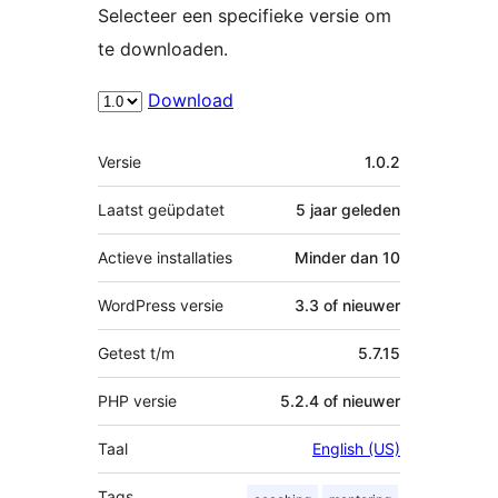
Selecteer een specifieke versie om
te downloaden.
Download
Meta
Versie
1.0.2
Laatst geüpdatet
5 jaar
geleden
Actieve installaties
Minder dan 10
WordPress versie
3.3 of nieuwer
Getest t/m
5.7.15
PHP versie
5.2.4 of nieuwer
Taal
English (US)
Tags