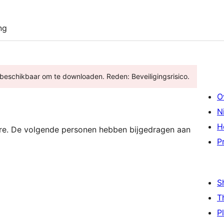
ng
t beschikbaar om te downloaden. Reden: Beveiligingsrisico.
O
N
H
are. De volgende personen hebben bijgedragen aan
P
S
T
P