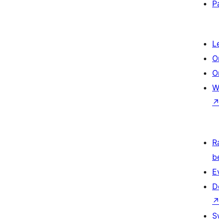
P
L
O
O
W
R
b
E
D
S