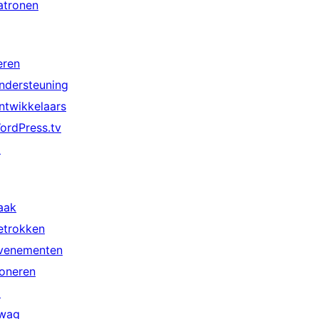
atronen
eren
ndersteuning
ntwikkelaars
ordPress.tv
↗
aak
etrokken
venementen
oneren
↗
wag