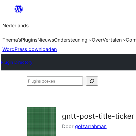
Ga
naar
Nederlands
de
inhoud
Thema’s
Plugins
Nieuws
Ondersteuning
Over
Vertalen
Com
WordPress downloaden
Plugin Directory
Plugins
zoeken
gntt-post-title-ticker
Door
golzarrahman