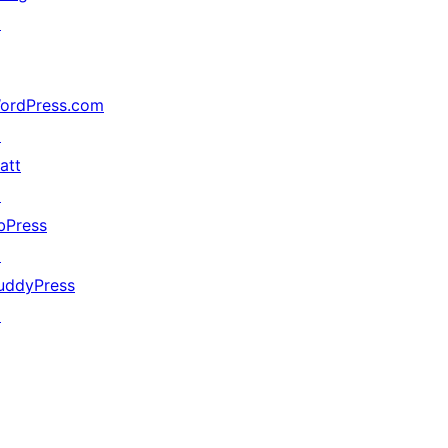
↗
ordPress.com
↗
att
↗
bPress
↗
uddyPress
↗