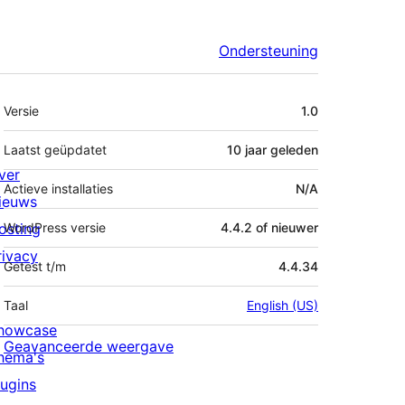
Ondersteuning
Meta
Versie
1.0
Laatst geüpdatet
10 jaar
geleden
ver
Actieve installaties
N/A
ieuws
osting
WordPress versie
4.4.2 of nieuwer
rivacy
Getest t/m
4.4.34
Taal
English (US)
howcase
Geavanceerde weergave
hema's
lugins