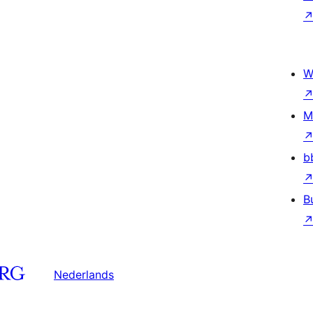
W
M
b
B
Nederlands