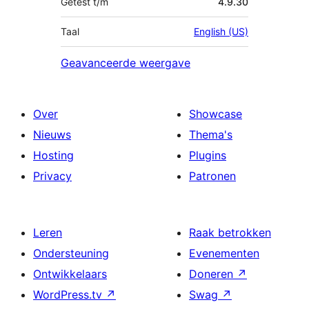
Getest t/m
4.9.30
Taal
English (US)
Geavanceerde weergave
Over
Showcase
Nieuws
Thema's
Hosting
Plugins
Privacy
Patronen
Leren
Raak betrokken
Ondersteuning
Evenementen
Ontwikkelaars
Doneren
↗
WordPress.tv
↗
Swag
↗