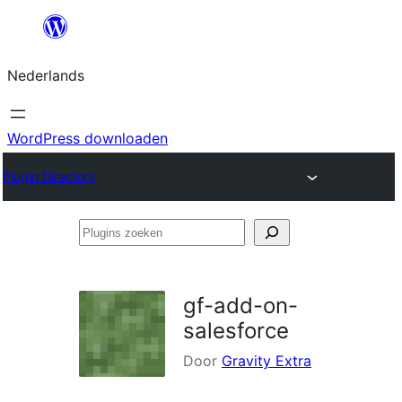
Ga
naar
Nederlands
de
inhoud
WordPress downloaden
Plugin Directory
Plugins
zoeken
gf-add-on-
salesforce
Door
Gravity Extra