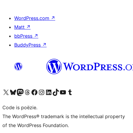
WordPress.com
↗
Matt
↗
bbPress
↗
BuddyPress
↗
Bezoek ons X (voorheen Twitter) account
Bezoek ons Bluesky account
Bezoek ons Mastodon account
Bezoek ons Threads account
Onze Facebook pagina bezoeken
Bezoek ons Instagram account
Bezoek ons LinkedIn account
Bezoek ons TikTok account
Bezoek ons YouTube kanaal
Bezoek ons Tumblr account
Code is poëzie.
The WordPress® trademark is the intellectual property
of the WordPress Foundation.