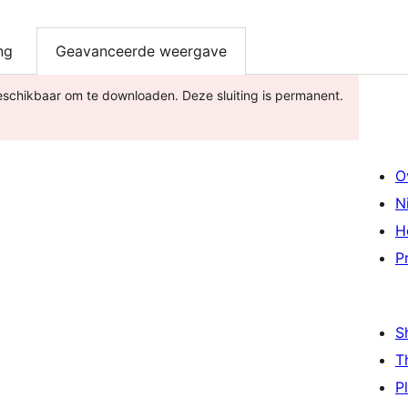
ng
Geavanceerde weergave
 beschikbaar om te downloaden. Deze sluiting is permanent.
O
N
H
P
S
T
P