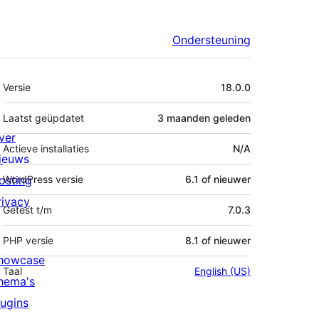
Ondersteuning
Meta
Versie
18.0.0
Laatst geüpdatet
3 maanden
geleden
ver
Actieve installaties
N/A
ieuws
osting
WordPress versie
6.1 of nieuwer
rivacy
Getest t/m
7.0.3
PHP versie
8.1 of nieuwer
howcase
Taal
English (US)
hema's
lugins