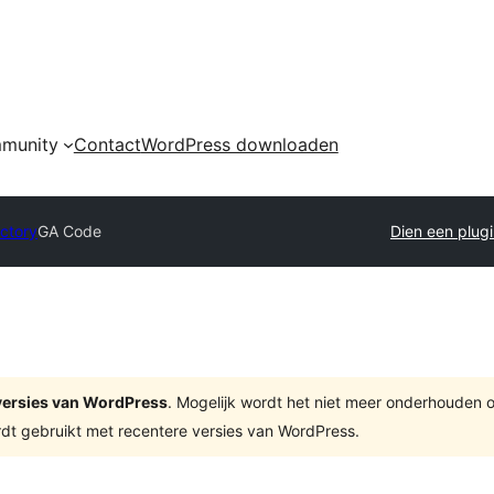
munity
Contact
WordPress downloaden
ectory
GA Code
Dien een plugi
e versies van WordPress
. Mogelijk wordt het niet meer onderhouden 
dt gebruikt met recentere versies van WordPress.