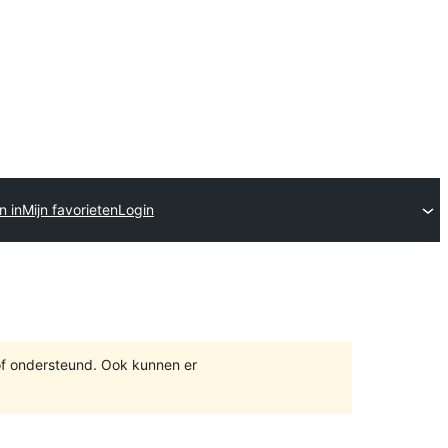
n in
Mijn favorieten
Login
of ondersteund. Ook kunnen er