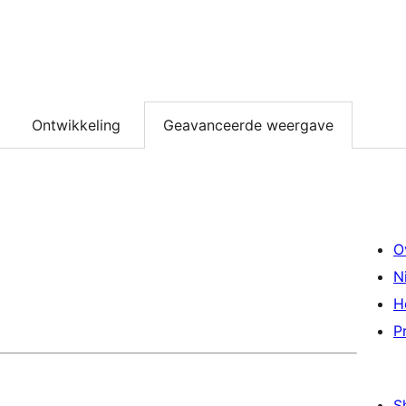
Ontwikkeling
Geavanceerde weergave
O
N
H
P
S