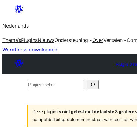
Ga
naar
Nederlands
de
inhoud
Thema’s
Plugins
Nieuws
Ondersteuning
Over
Vertalen
Com
WordPress downloaden
Plugin Dir
Plugins
zoeken
Deze plugin
is niet getest met de laatste 3 groter
compatibiliteitsproblemen ontstaan wanneer het wor