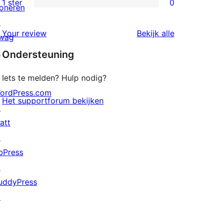
1 ster
0
oneren
0
sterren
↗
1
beoordelingen
beoordeling
Your review
Bekijk alle
wag
sterren
↗
Ondersteuning
beoordelingen
Iets te melden? Hulp nodig?
ordPress.com
Het supportforum bekijken
↗
att
↗
bPress
↗
uddyPress
↗