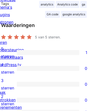
Tags
analytics
Analytics code
ga
hema's
lugins
GA code
google analytics
atronen
Waarderingen
5
van 5 sterren.
eren
5
ndersteuning
1
1
sterren
ntwikkelaars
5
ordPress.tv
4
0
ster
0
↗
sterren
beoordeling
4
3
0
sterren
0
sterren
aak
beoordelingen
3
2
etrokken
0
sterren
0
sterren
venementen
beoordelingen
2