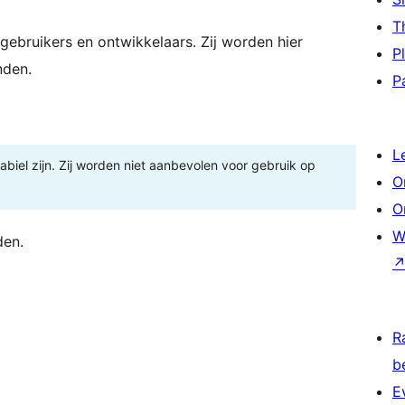
T
gebruikers en ontwikkelaars. Zij worden hier
P
nden.
P
L
tabiel zijn. Zij worden niet aanbevolen voor gebruik op
O
O
W
den.
R
b
E