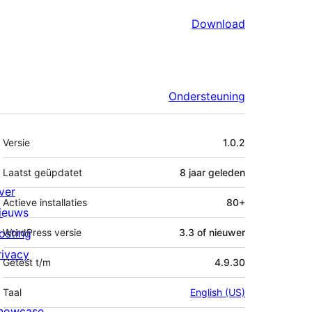
Download
Ondersteuning
Meta
Versie
1.0.2
Laatst geüpdatet
8 jaar
geleden
ver
Actieve installaties
80+
ieuws
osting
WordPress versie
3.3 of nieuwer
rivacy
Getest t/m
4.9.30
Taal
English (US)
howcase