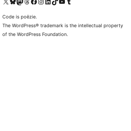
Bezoek ons X (voorheen Twitter) account
Bezoek ons Bluesky account
Bezoek ons Mastodon account
Bezoek ons Threads account
Onze Facebook pagina bezoeken
Bezoek ons Instagram account
Bezoek ons LinkedIn account
Bezoek ons TikTok account
Bezoek ons YouTube kanaal
Bezoek ons Tumblr account
Code is poëzie.
The WordPress® trademark is the intellectual property
of the WordPress Foundation.