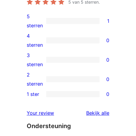
5
van 5 sterren.
5
1
1
sterren
5
4
0
ster
0
sterren
beoordeling
4
3
0
sterren
0
sterren
beoordelingen
3
2
0
sterren
0
sterren
beoordelingen
2
1 ster
0
0
sterren
1
beoordelingen
beoordelin
Your review
Bekijk alle
sterren
Ondersteuning
beoordelingen