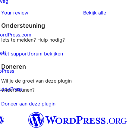
wag
ster
1
↗
beoordeling
beoordeling
Your review
Bekijk alle
sterren
Ondersteuning
beoordelingen
ordPress.com
Iets te melden? Hulp nodig?
↗
att
Het supportforum bekijken
↗
Doneren
bPress
↗
Wil je de groei van deze plugin
uddyPress
ondersteunen?
↗
Doneer aan deze plugin