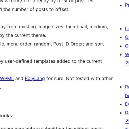
& term(s) or directly by a list of post IDs.
P
 the number of posts to offset.
play from existing image sizes: thumbnail, medium,
L
by the current theme.
O
itle, menu order, random, Post ID Order; and sort
O
W
y user-defined templates added to the current
WPML
and
PolyLang
for sure. Not tested with other
R
.
b
E
D
hooks:
e query vars before submitting the widget posts