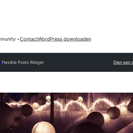
munity
Contact
WordPress downloaden
y
Flexible Posts Widget
Dien een p