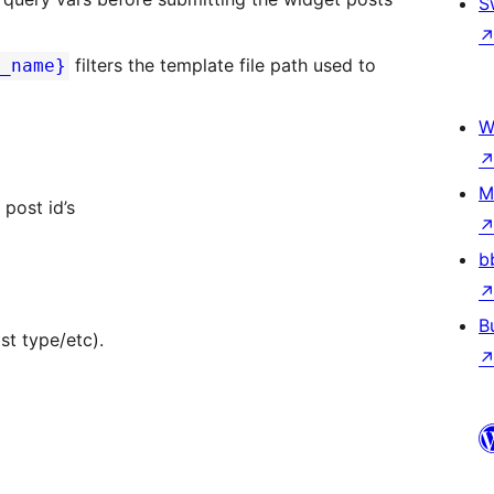
S
filters the template file path used to
_name}
W
M
 post id’s
b
B
st type/etc).