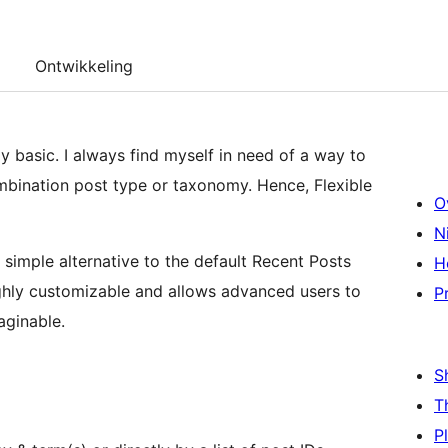
Ontwikkeling
y basic. I always find myself in need of a way to
ombination post type or taxonomy. Hence, Flexible
O
N
 simple alternative to the default Recent Posts
H
P
aginable.
S
T
P