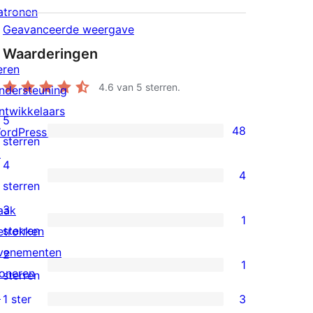
atronen
Geavanceerde weergave
Waarderingen
eren
4.6
van 5 sterren.
ndersteuning
ntwikkelaars
5
48
ordPress.tv
48
sterren
↗
5
4
4
sterren
4
sterren
beoordelingen
4
3
aak
1
sterren
1
sterren
etrokken
beoordelingen
3
venementen
2
1
ster
oneren
1
sterren
beoordeling
↗
2
1 ster
3
3