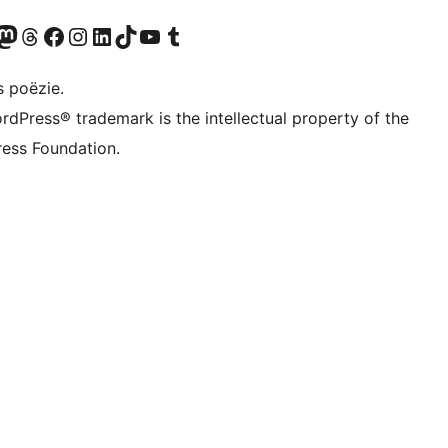
Twitter) account
ns Bluesky account
zoek ons Mastodon account
Bezoek ons Threads account
Onze Facebook pagina bezoeken
Bezoek ons Instagram account
Bezoek ons LinkedIn account
Bezoek ons TikTok account
Bezoek ons YouTube kanaal
Bezoek ons Tumblr account
s poëzie.
rdPress® trademark is the intellectual property of the
ess Foundation.