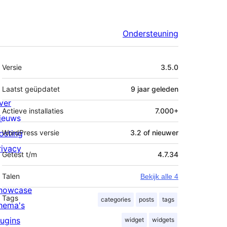
Ondersteuning
Meta
Versie
3.5.0
Laatst geüpdatet
9 jaar
geleden
ver
Actieve installaties
7.000+
ieuws
osting
WordPress versie
3.2 of nieuwer
rivacy
Getest t/m
4.7.34
Talen
Bekijk alle 4
howcase
Tags
categories
posts
tags
hema's
lugins
widget
widgets