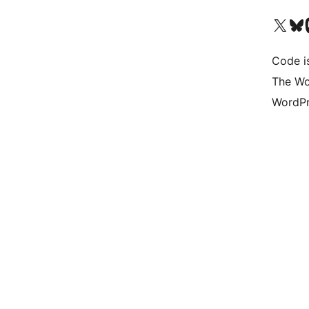
Bezoek ons X (voorheen 
Bezoek o
Be
Code i
The Wo
WordPr