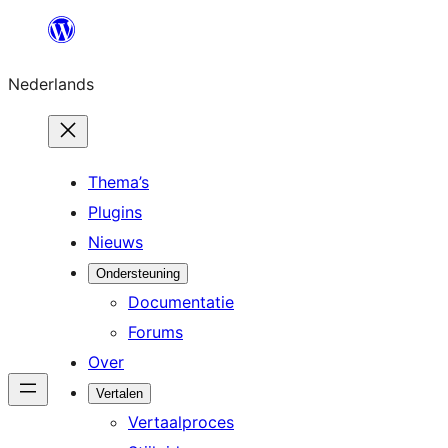
Ga
naar
Nederlands
de
inhoud
Thema’s
Plugins
Nieuws
Ondersteuning
Documentatie
Forums
Over
Vertalen
Vertaalproces