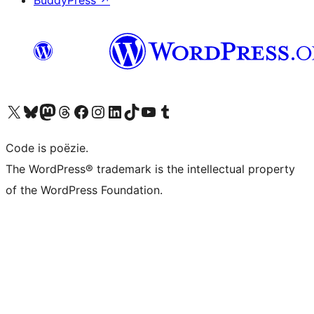
BuddyPress
↗
Bezoek ons X (voorheen Twitter) account
Bezoek ons Bluesky account
Bezoek ons Mastodon account
Bezoek ons Threads account
Onze Facebook pagina bezoeken
Bezoek ons Instagram account
Bezoek ons LinkedIn account
Bezoek ons TikTok account
Bezoek ons YouTube kanaal
Bezoek ons Tumblr account
Code is poëzie.
The WordPress® trademark is the intellectual property
of the WordPress Foundation.