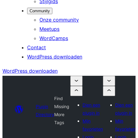
Stijlgids
Community
Onze community
Meetups
WordCamps
Contact
WordPress downloaden
WordPress downloaden
Find
Dien een
Dien een
Plugin
Missing
plugin in
plugin in
Directory
More
Mijn
Mijn
Tags
favorieten
favorieten
Login
Login