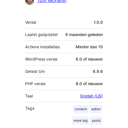
Tom McFarlin
Meta
Versie
1.0.0
Laatst geüpdatet
6 maanden
geleden
Actieve installaties
Minder dan 10
WordPress versie
6.0 of nieuwer
Getest t/m
6.9.6
PHP versie
8.0 of nieuwer
Taal
English (US)
Tags
content
editor
more tag
posts