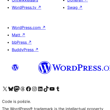
Ontwikkelaars
Doneren
↗
WordPress.tv
↗
Swag
↗
WordPress.com
↗
Matt
↗
bbPress
↗
BuddyPress
↗
Bezoek ons X (voorheen Twitter) account
Bezoek ons Bluesky account
Bezoek ons Mastodon account
Bezoek ons Threads account
Onze Facebook pagina bezoeken
Bezoek ons Instagram account
Bezoek ons LinkedIn account
Bezoek ons TikTok account
Bezoek ons YouTube kanaal
Bezoek ons Tumblr account
Code is poëzie.
The WordPress® trademark is the intellectual property