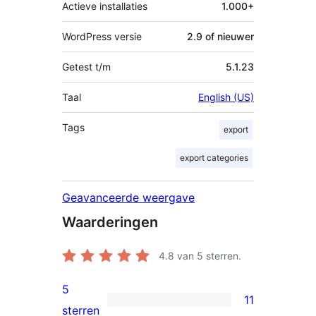
Actieve installaties
1.000+
WordPress versie
2.9 of nieuwer
Getest t/m
5.1.23
Taal
English (US)
Tags
export
export categories
Geavanceerde weergave
Waarderingen
4.8
van 5 sterren.
5
11
11
sterren