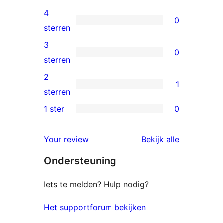
5
4
0
sterren
0
sterren
beoordelingen
4
3
0
sterren
0
sterren
beoordelingen
3
2
1
sterren
1
sterren
beoordelingen
2
1 ster
0
0
ster
1
beoordeling
beoordelin
Your review
Bekijk alle
sterren
Ondersteuning
beoordelingen
Iets te melden? Hulp nodig?
Het supportforum bekijken