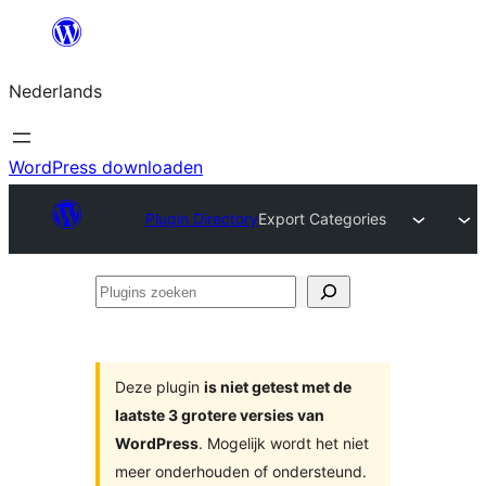
Ga
naar
Nederlands
de
inhoud
WordPress downloaden
Plugin Directory
Export Categories
Plugins
zoeken
Deze plugin
is niet getest met de
laatste 3 grotere versies van
WordPress
. Mogelijk wordt het niet
meer onderhouden of ondersteund.