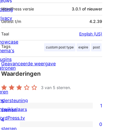
ieuws
osting
WordPress versie
3.0.1 of nieuwer
rivacy
Getest t/m
4.2.39
Taal
English (US)
howcase
Tags
custom post type
expire
post
hema's
lugins
Geavanceerde weergave
atronen
Waarderingen
3
van 5 sterren.
eren
ndersteuning
5
1
ntwikkelaars
1
sterren
ordPress.tv
5
4
0
↗
ster
0
sterren