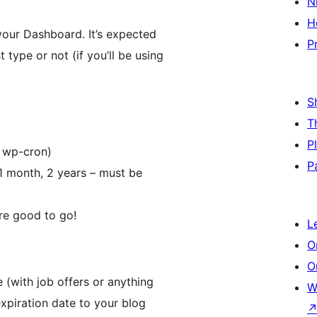
N
H
 your Dashboard. It’s expected
P
type or not (if you’ll be using
S
T
P
s wp-cron)
P
 1 month, 2 years – must be
’re good to go!
L
O
O
 (with job offers or anything
W
xpiration date to your blog