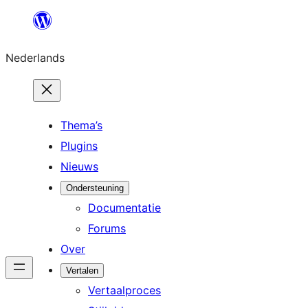
Ga
naar
Nederlands
de
inhoud
Thema’s
Plugins
Nieuws
Ondersteuning
Documentatie
Forums
Over
Vertalen
Vertaalproces