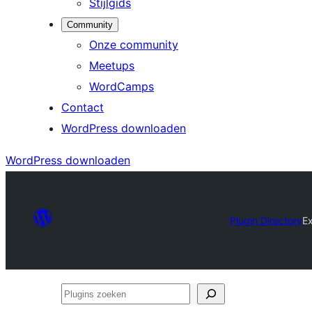
Stijlgids
Community
Onze community
Meetups
WordCamps
Contact
WordPress downloaden
WordPress downloaden
Plugin Directory
Ex
Plugins