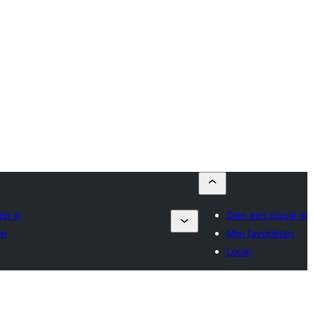
in in
Dien een plugin in
en
Mijn favorieten
Login