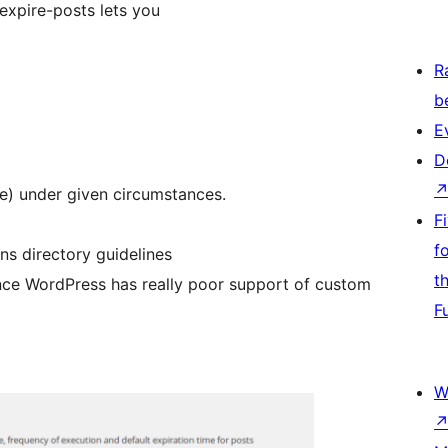
 expire-posts lets you
R
b
E
D
te) under given circumstances.
F
f
ns directory guidelines
t
 since WordPress has really poor support of custom
F
W