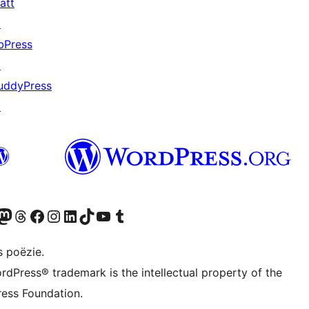
att
↗
bPress
↗
uddyPress
↗
Twitter) account
ns Bluesky account
zoek ons Mastodon account
Bezoek ons Threads account
Onze Facebook pagina bezoeken
Bezoek ons Instagram account
Bezoek ons LinkedIn account
Bezoek ons TikTok account
Bezoek ons YouTube kanaal
Bezoek ons Tumblr account
s poëzie.
rdPress® trademark is the intellectual property of the
ess Foundation.