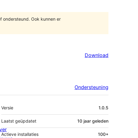
of ondersteund. Ook kunnen er
Download
Ondersteuning
Meta
Versie
1.0.5
Laatst geüpdatet
10 jaar
geleden
ver
Actieve installaties
100+