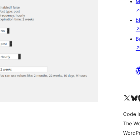
M
b
B
Bezoek ons X (voorheen 
Bezoek o
Be
Code i
The Wo
WordPr