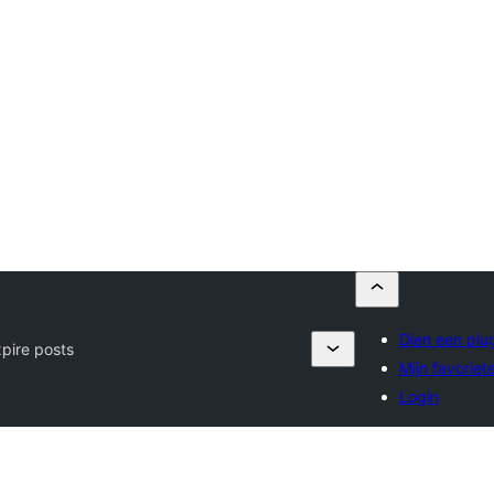
Dien een plug
pire posts
Mijn favoriet
Login