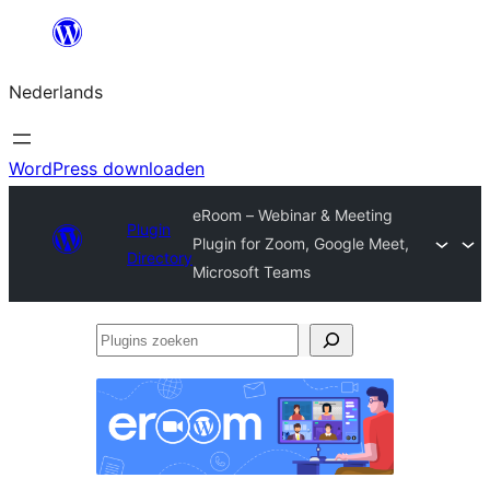
Ga
naar
Nederlands
de
inhoud
WordPress downloaden
eRoom – Webinar & Meeting
Plugin
Plugin for Zoom, Google Meet,
Directory
Microsoft Teams
Plugins
zoeken