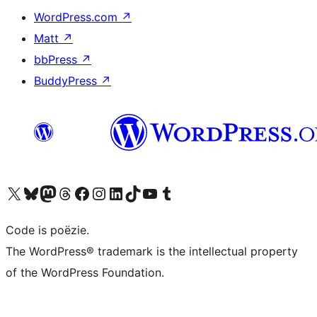
WordPress.com
↗
Matt
↗
bbPress
↗
BuddyPress
↗
Bezoek ons X (voorheen Twitter) account
Bezoek ons Bluesky account
Bezoek ons Mastodon account
Bezoek ons Threads account
Onze Facebook pagina bezoeken
Bezoek ons Instagram account
Bezoek ons LinkedIn account
Bezoek ons TikTok account
Bezoek ons YouTube kanaal
Bezoek ons Tumblr account
Code is poëzie.
The WordPress® trademark is the intellectual property
of the WordPress Foundation.