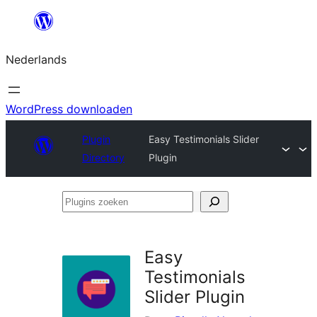
Ga
naar
Nederlands
de
inhoud
WordPress downloaden
Plugin
Easy Testimonials Slider
Directory
Plugin
Plugins
zoeken
Easy
Testimonials
Slider Plugin