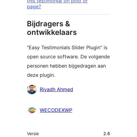
this testimonial on post or
page?
Bijdragers &
ontwikkelaars
“Easy Testimonials Slider Plugin” is
open source software. De volgende
personen hebben bijgedragen aan
deze plugin.
Bijdragers
Riyadh Ahmed
WECODEXWP
Meta
Versie
2.6