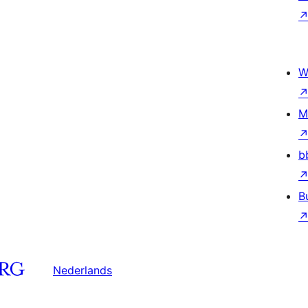
W
M
b
B
Nederlands