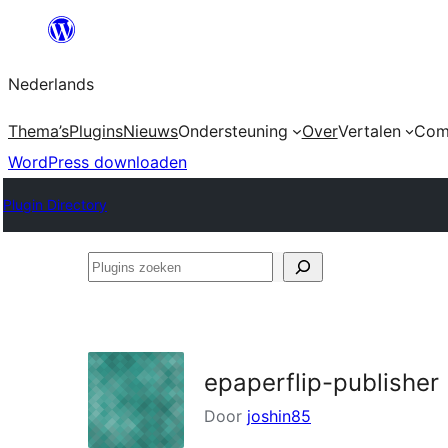
Ga
naar
Nederlands
de
inhoud
Thema’s
Plugins
Nieuws
Ondersteuning
Over
Vertalen
Com
WordPress downloaden
Plugin Directory
Plugins
zoeken
epaperflip-publisher
Door
joshin85