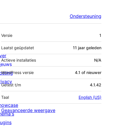
Ondersteuning
Meta
Versie
1
Laatst geüpdatet
11 jaar
geleden
ver
Actieve installaties
N/A
ieuws
osting
WordPress versie
4.1 of nieuwer
rivacy
Getest t/m
4.1.42
Taal
English (US)
howcase
Geavanceerde weergave
hema's
lugins