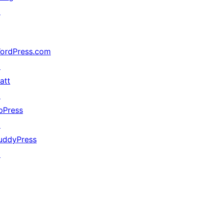
↗
ordPress.com
↗
att
↗
bPress
↗
uddyPress
↗