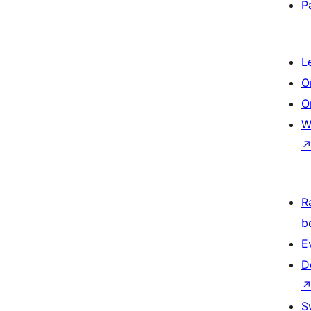
P
L
O
O
W
R
b
E
D
S