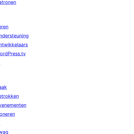
atronen
eren
ndersteuning
ntwikkelaars
ordPress.tv
↗
aak
etrokken
venementen
oneren
↗
wag