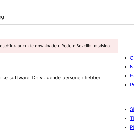
ng
 beschikbaar om te downloaden. Reden: Beveiligingsrisico.
O
N
H
ource software. De volgende personen hebben
P
S
T
P