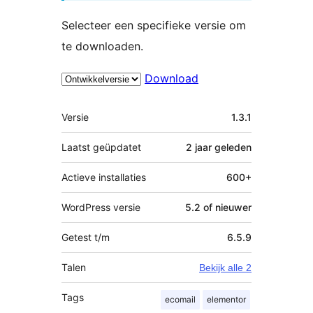
Selecteer een specifieke versie om
te downloaden.
Download
Meta
Versie
1.3.1
Laatst geüpdatet
2 jaar
geleden
Actieve installaties
600+
WordPress versie
5.2 of nieuwer
Getest t/m
6.5.9
Talen
Bekijk alle 2
Tags
ecomail
elementor