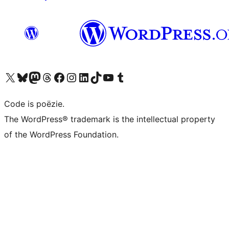
Bezoek ons X (voorheen Twitter) account
Bezoek ons Bluesky account
Bezoek ons Mastodon account
Bezoek ons Threads account
Onze Facebook pagina bezoeken
Bezoek ons Instagram account
Bezoek ons LinkedIn account
Bezoek ons TikTok account
Bezoek ons YouTube kanaal
Bezoek ons Tumblr account
Code is poëzie.
The WordPress® trademark is the intellectual property
of the WordPress Foundation.