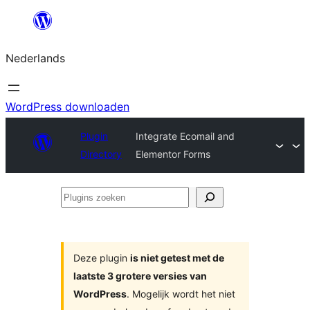
Ga
naar
Nederlands
de
inhoud
WordPress downloaden
Plugin
Integrate Ecomail and
Directory
Elementor Forms
Plugins
zoeken
Deze plugin
is niet getest met de
laatste 3 grotere versies van
WordPress
. Mogelijk wordt het niet