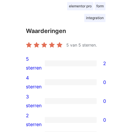
elementor pro
form
integration
Waarderingen
5
van 5 sterren.
5
2
2
sterren
5
4
0
sterren
0
sterren
beoordelingen
4
3
0
sterren
0
sterren
beoordelingen
3
2
0
sterren
0
sterren
beoordelingen