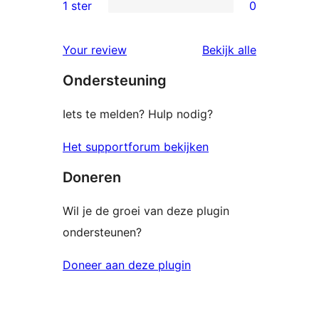
2
1 ster
0
0
sterren
1
beoordelingen
beoordelin
Your review
Bekijk alle
sterren
Ondersteuning
beoordelingen
Iets te melden? Hulp nodig?
Het supportforum bekijken
Doneren
Wil je de groei van deze plugin
ondersteunen?
Doneer aan deze plugin