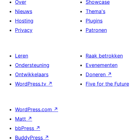
Over
Showcase
Nieuws
Thema's
Hosting
Plugins
Privacy
Patronen
Leren
Raak betrokken
Ondersteuning
Evenementen
Ontwikkelaars
Doneren
↗
WordPress.tv
↗
Five for the Future
WordPress.com
↗
Matt
↗
bbPress
↗
BuddyPress
↗