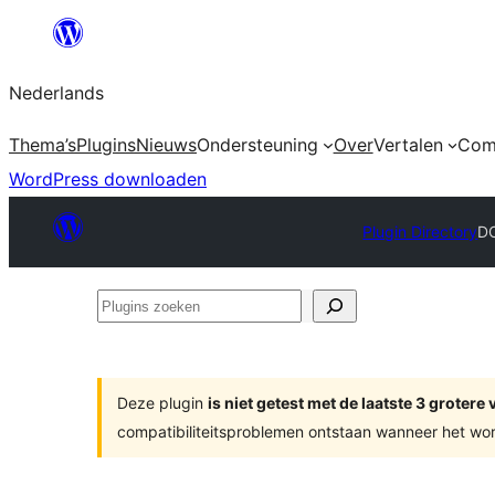
Ga
naar
Nederlands
de
inhoud
Thema’s
Plugins
Nieuws
Ondersteuning
Over
Vertalen
Com
WordPress downloaden
Plugin Directory
DO
Plugins
zoeken
Deze plugin
is niet getest met de laatste 3 groter
compatibiliteitsproblemen ontstaan wanneer het wor