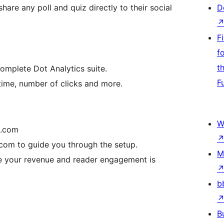
hare any poll and quiz directly to their social
D
F
f
t
omplete Dot Analytics suite.
F
 time, number of clicks and more.
W
s.com
.com to guide you through the setup.
M
e your revenue and reader engagement is
b
B