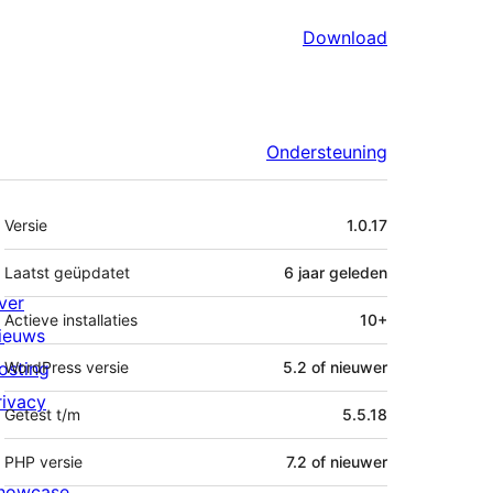
Download
Ondersteuning
Meta
Versie
1.0.17
Laatst geüpdatet
6 jaar
geleden
ver
Actieve installaties
10+
ieuws
osting
WordPress versie
5.2 of nieuwer
rivacy
Getest t/m
5.5.18
PHP versie
7.2 of nieuwer
howcase