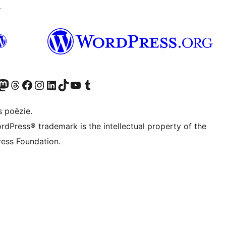
↗
Twitter) account
ns Bluesky account
zoek ons Mastodon account
Bezoek ons Threads account
Onze Facebook pagina bezoeken
Bezoek ons Instagram account
Bezoek ons LinkedIn account
Bezoek ons TikTok account
Bezoek ons YouTube kanaal
Bezoek ons Tumblr account
s poëzie.
rdPress® trademark is the intellectual property of the
ess Foundation.