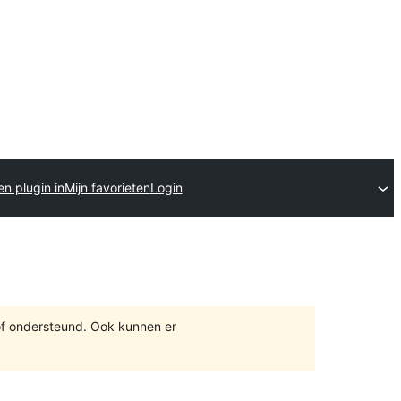
en plugin in
Mijn favorieten
Login
of ondersteund. Ook kunnen er