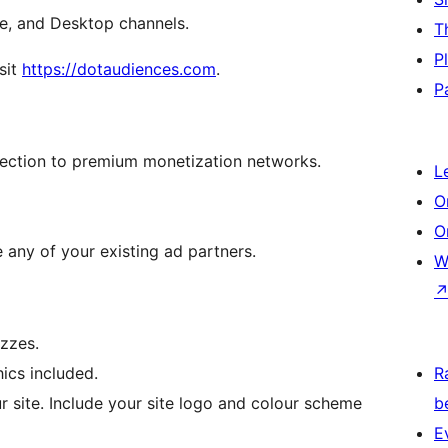
le, and Desktop channels.
T
P
sit
https://dotaudiences.com
.
P
nection to premium monetization networks.
L
O
O
 any of your existing ad partners.
W
izzes.
hics included.
R
r site. Include your site logo and colour scheme
b
E