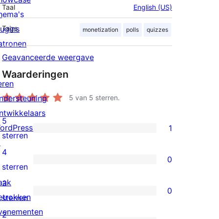
Taal
English (US)
hema's
lugins
Tags
monetization
polls
quizzes
atronen
Geavanceerde weergave
Waarderingen
eren
ndersteuning
5
van 5 sterren.
ntwikkelaars
5
ordPress.tv
1
1
sterren
↗
5
4
0
ster
0
sterren
beoordeling
4
aak
3
0
sterren
etrokken
0
sterren
beoordelingen
venementen
3
2