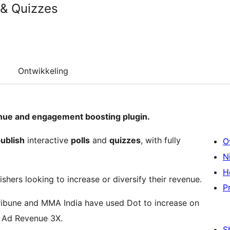
 & Quizzes
Ontwikkeling
nue and engagement boosting plugin.
ublish
interactive
polls
and
quizzes
, with fully
O
N
H
shers looking to increase or diversify their revenue.
P
ribune and MMA India have used Dot to increase on
 Ad Revenue 3X.
S