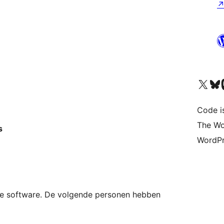
Bezoek ons X (voorheen 
Bezoek o
Be
Code i
The Wo
s
WordPr
rce software. De volgende personen hebben