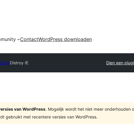
munity
Contact
WordPress downloaden
ectory
Distroy IE
Dien een plugi
e versies van WordPress
. Mogelijk wordt het niet meer onderhouden 
dt gebruikt met recentere versies van WordPress.