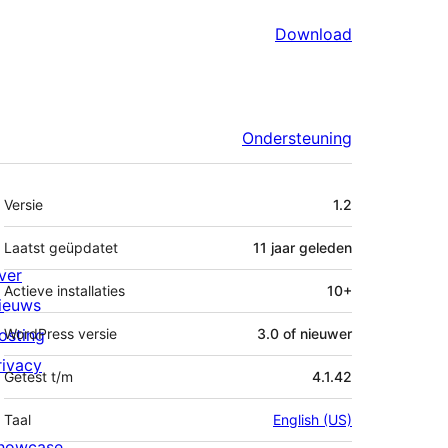
Download
Ondersteuning
Meta
Versie
1.2
Laatst geüpdatet
11 jaar
geleden
ver
Actieve installaties
10+
ieuws
osting
WordPress versie
3.0 of nieuwer
rivacy
Getest t/m
4.1.42
Taal
English (US)
howcase