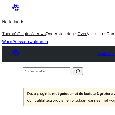
Ga
naar
Nederlands
de
inhoud
Thema’s
Plugins
Nieuws
Ondersteuning
Over
Vertalen
Com
WordPress downloaden
Plugin Dir
Plugins
zoeken
Deze plugin
is niet getest met de laatste 3 groter
compatibiliteitsproblemen ontstaan wanneer het wor