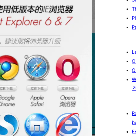
T
P
P
L
O
O
W
R
b
E