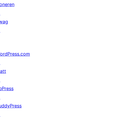
oneren
↗
wag
↗
ordPress.com
↗
att
↗
bPress
↗
uddyPress
↗