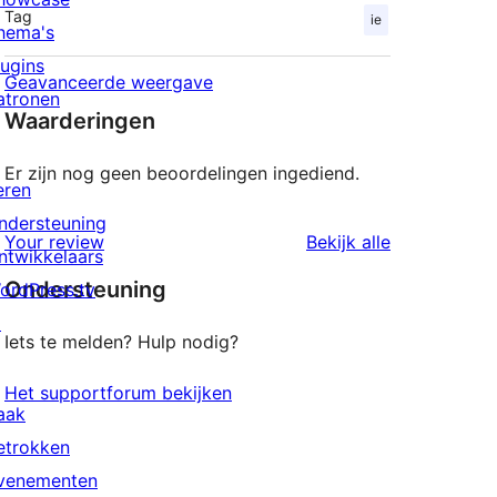
Tag
ie
hema's
lugins
Geavanceerde weergave
atronen
Waarderingen
Er zijn nog geen beoordelingen ingediend.
eren
ndersteuning
beoordeling
Your review
Bekijk alle
ntwikkelaars
Ondersteuning
ordPress.tv
↗
Iets te melden? Hulp nodig?
Het supportforum bekijken
aak
etrokken
venementen