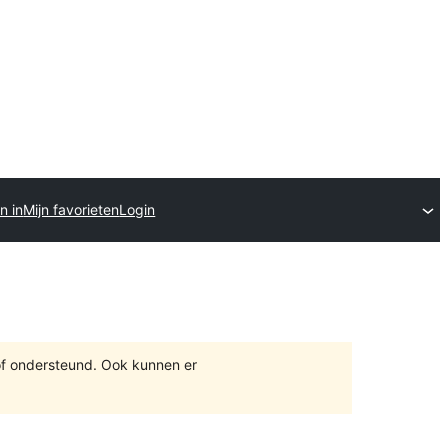
n in
Mijn favorieten
Login
of ondersteund. Ook kunnen er