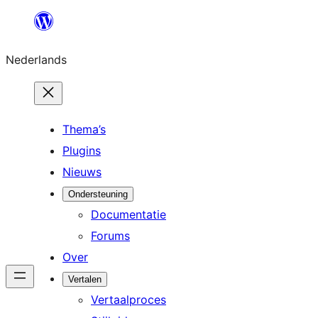
Ga
naar
Nederlands
de
inhoud
Thema’s
Plugins
Nieuws
Ondersteuning
Documentatie
Forums
Over
Vertalen
Vertaalproces