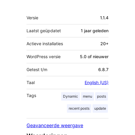
Meta
Versie
1.1.4
Laatst geüpdatet
1 jaar
geleden
Actieve installaties
20+
WordPress versie
5.0 of nieuwer
Getest t/m
6.8.7
Taal
English (US)
Tags
Dynamic
menu
posts
recent posts
update
Geavanceerde weergave