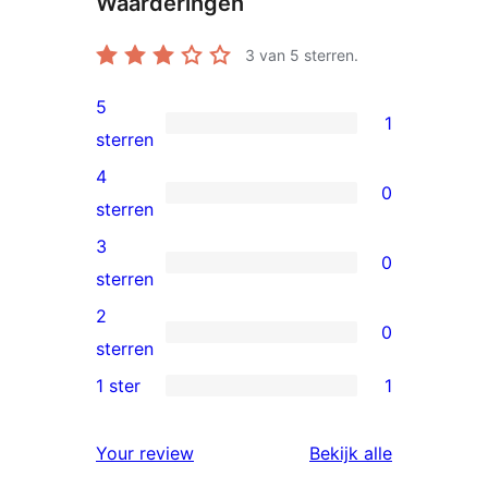
Waarderingen
3
van 5 sterren.
5
1
1
sterren
5
4
0
ster
0
sterren
beoordeling
4
3
0
sterren
0
sterren
beoordelingen
3
2
0
sterren
0
sterren
beoordelingen
2
1 ster
1
1
sterren
1
beoordelingen
beoordelin
Your review
Bekijk alle
ster