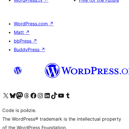
WordPress.tv
↗
Five for the Future
WordPress.com
↗
Matt
↗
bbPress
↗
BuddyPress
↗
Bezoek ons X (voorheen Twitter) account
Bezoek ons Bluesky account
Bezoek ons Mastodon account
Bezoek ons Threads account
Onze Facebook pagina bezoeken
Bezoek ons Instagram account
Bezoek ons LinkedIn account
Bezoek ons TikTok account
Bezoek ons YouTube kanaal
Bezoek ons Tumblr account
Code is poëzie.
The WordPress® trademark is the intellectual property
of the WordPress Foundation.