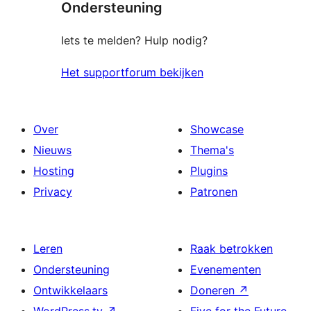
Ondersteuning
beoordeling
Iets te melden? Hulp nodig?
Het supportforum bekijken
Over
Showcase
Nieuws
Thema's
Hosting
Plugins
Privacy
Patronen
Leren
Raak betrokken
Ondersteuning
Evenementen
Ontwikkelaars
Doneren
↗