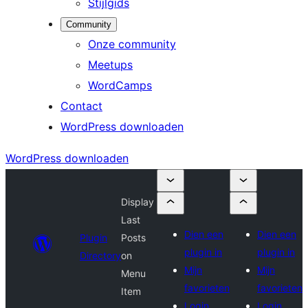
Stijlgids
Community
Onze community
Meetups
WordCamps
Contact
WordPress downloaden
WordPress downloaden
Display
Last
Dien een
Dien een
Plugin
Posts
plugin in
plugin in
Directory
on
Mijn
Mijn
Menu
favorieten
favorieten
Item
Login
Login