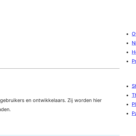
O
N
H
P
S
T
gebruikers en ontwikkelaars. Zij worden hier
P
nden.
P