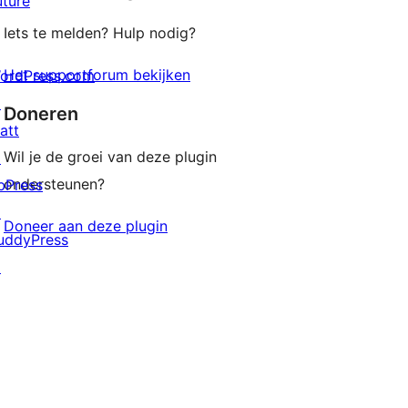
uture
Iets te melden? Hulp nodig?
Het supportforum bekijken
ordPress.com
↗
Doneren
att
Wil je de groei van deze plugin
↗
ondersteunen?
bPress
↗
Doneer aan deze plugin
uddyPress
↗