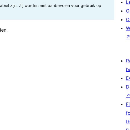
L
tabiel zijn. Zij worden niet aanbevolen voor gebruik op
O
O
W
den.
R
b
E
D
F
f
t