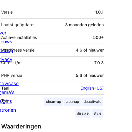
Meta
Versie
1.0.1
Laatst geüpdatet
3 maanden
geleden
ver
Actieve installaties
500+
ieuws
osting
WordPress versie
4.6 of nieuwer
rivacy
Getest t/m
7.0.3
PHP versie
5.6 of nieuwer
howcase
Taal
English (US)
hema's
lugins
Tags
clean-up
cleanup
deactivate
atronen
disable
style
Waarderingen