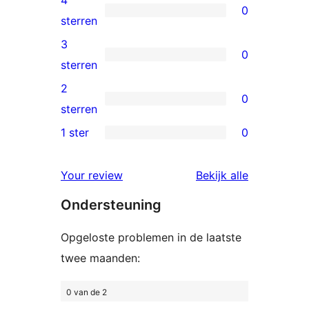
0
sterren
0
sterren
beoordelingen
4
3
0
sterren
0
sterren
beoordelingen
3
2
0
sterren
0
sterren
beoordelingen
2
1 ster
0
0
sterren
1
beoordelingen
beoordelin
Your review
Bekijk alle
sterren
Ondersteuning
beoordelingen
Opgeloste problemen in de laatste
twee maanden:
0 van de 2