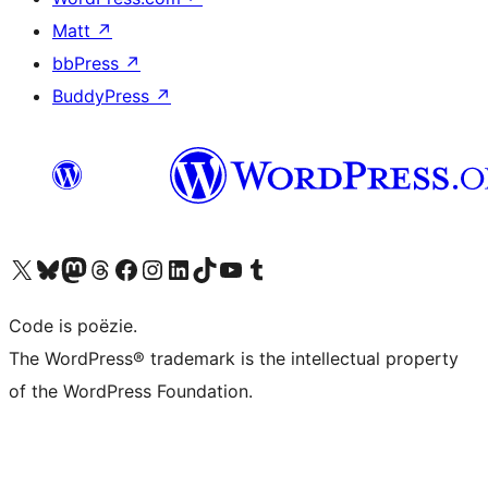
Matt
↗
bbPress
↗
BuddyPress
↗
Bezoek ons X (voorheen Twitter) account
Bezoek ons Bluesky account
Bezoek ons Mastodon account
Bezoek ons Threads account
Onze Facebook pagina bezoeken
Bezoek ons Instagram account
Bezoek ons LinkedIn account
Bezoek ons TikTok account
Bezoek ons YouTube kanaal
Bezoek ons Tumblr account
Code is poëzie.
The WordPress® trademark is the intellectual property
of the WordPress Foundation.