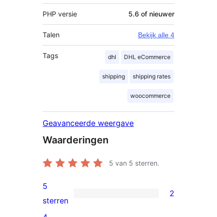
PHP versie
5.6 of nieuwer
Talen
Bekijk alle 4
Tags
dhl
DHL eCommerce
shipping
shipping rates
woocommerce
Geavanceerde weergave
Waarderingen
5
van 5 sterren.
5
2
2
sterren
5
4