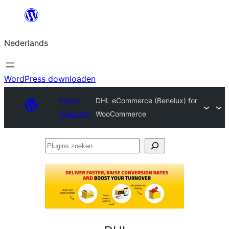
Ga
naar
Nederlands
de
inhoud
WordPress downloaden
Plugin
DHL eCommerce (Benelux) for
Directory
WooCommerce
Plugins
zoeken