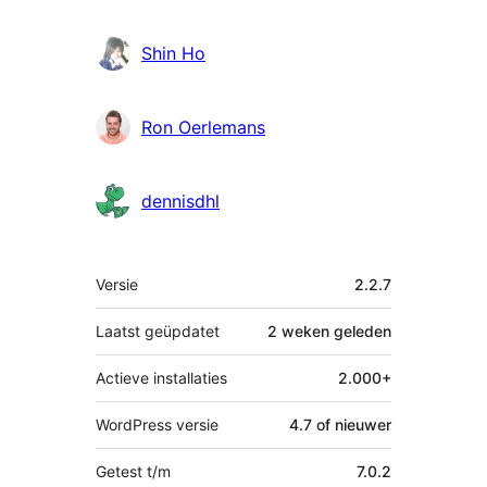
Shin Ho
Ron Oerlemans
dennisdhl
Meta
Versie
2.2.7
Laatst geüpdatet
2 weken
geleden
Actieve installaties
2.000+
WordPress versie
4.7 of nieuwer
Getest t/m
7.0.2