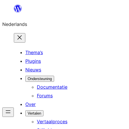
Ga
naar
Nederlands
de
inhoud
Thema’s
Plugins
Nieuws
Ondersteuning
Documentatie
Forums
Over
Vertalen
Vertaalproces