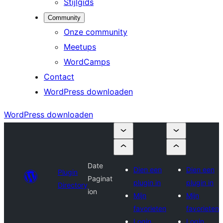
Stijlgids
Community
Onze community
Meetups
WordCamps
Contact
WordPress downloaden
WordPress downloaden
Date
Dien een
Dien een
Plugin
Paginat
plugin in
plugin in
Directory
ion
Mijn
Mijn
favorieten
favorieten
Login
Login