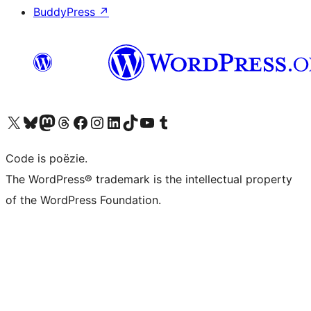
BuddyPress
↗
Bezoek ons X (voorheen Twitter) account
Bezoek ons Bluesky account
Bezoek ons Mastodon account
Bezoek ons Threads account
Onze Facebook pagina bezoeken
Bezoek ons Instagram account
Bezoek ons LinkedIn account
Bezoek ons TikTok account
Bezoek ons YouTube kanaal
Bezoek ons Tumblr account
Code is poëzie.
The WordPress® trademark is the intellectual property
of the WordPress Foundation.