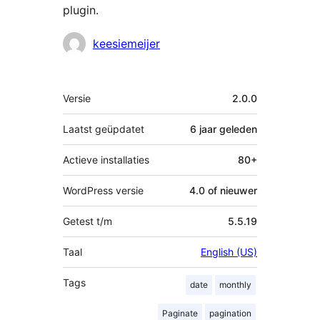
plugin.
Bijdragers
keesiemeijer
Meta
Versie
2.0.0
Laatst geüpdatet
6 jaar
geleden
Actieve installaties
80+
WordPress versie
4.0 of nieuwer
Getest t/m
5.5.19
Taal
English (US)
Tags
date
monthly
Paginate
pagination