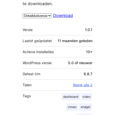
te downloaden.
Download
Meta
Versie
1.0.1
Laatst geüpdatet
11 maanden
geleden
Actieve installaties
10+
WordPress versie
5.0 of nieuwer
Getest t/m
6.8.7
Talen
Bekijk alle 2
Tags
dashboard
video
vimeo
widget