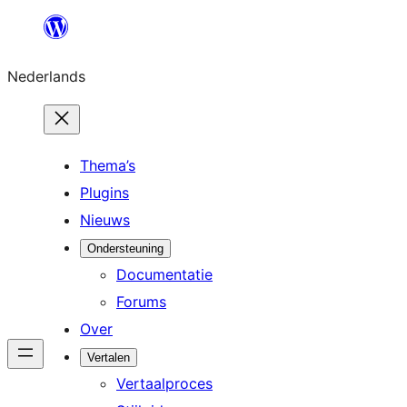
Ga
naar
Nederlands
de
inhoud
Thema’s
Plugins
Nieuws
Ondersteuning
Documentatie
Forums
Over
Vertalen
Vertaalproces