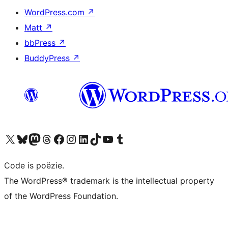
WordPress.com
↗
Matt
↗
bbPress
↗
BuddyPress
↗
Bezoek ons X (voorheen Twitter) account
Bezoek ons Bluesky account
Bezoek ons Mastodon account
Bezoek ons Threads account
Onze Facebook pagina bezoeken
Bezoek ons Instagram account
Bezoek ons LinkedIn account
Bezoek ons TikTok account
Bezoek ons YouTube kanaal
Bezoek ons Tumblr account
Code is poëzie.
The WordPress® trademark is the intellectual property
of the WordPress Foundation.