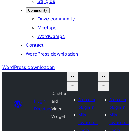
Stijlgids
Community
Onze community
Meetups
WordCamps
Contact
WordPress downloaden
WordPress downloaden
Dashbo
Dien een
Dien een
Plugin
ard
plugin in
plugin in
Directory
Video
Mijn
Mijn
Widget
favorieten
favorieten
Login
Login