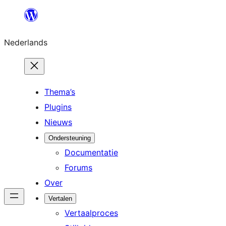
Ga
naar
Nederlands
de
inhoud
Thema’s
Plugins
Nieuws
Ondersteuning
Documentatie
Forums
Over
Vertalen
Vertaalproces