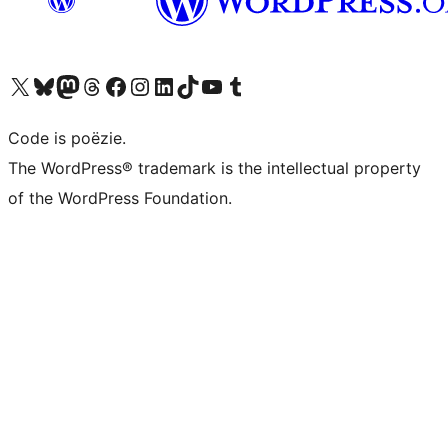
Bezoek ons X (voorheen Twitter) account
Bezoek ons Bluesky account
Bezoek ons Mastodon account
Bezoek ons Threads account
Onze Facebook pagina bezoeken
Bezoek ons Instagram account
Bezoek ons LinkedIn account
Bezoek ons TikTok account
Bezoek ons YouTube kanaal
Bezoek ons Tumblr account
Code is poëzie.
The WordPress® trademark is the intellectual property
of the WordPress Foundation.