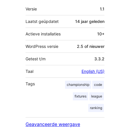
Meta
Versie
1.1
Laatst geüpdatet
14 jaar
geleden
Actieve installaties
10+
WordPress versie
2.5 of nieuwer
Getest t/m
3.3.2
Taal
English (US)
Tags
championship
code
fixtures
league
ranking
Geavanceerde weergave