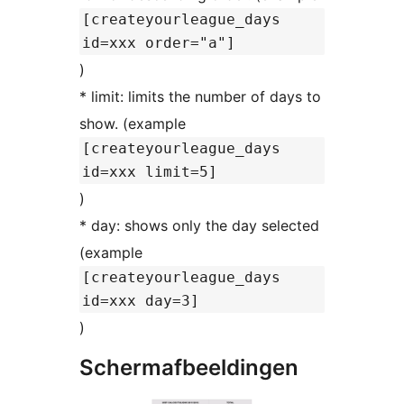
[createyourleague_days
id=xxx order="a"]
)
* limit: limits the number of days to
show. (example
[createyourleague_days
id=xxx limit=5]
)
* day: shows only the day selected
(example
[createyourleague_days
id=xxx day=3]
)
Schermafbeeldingen