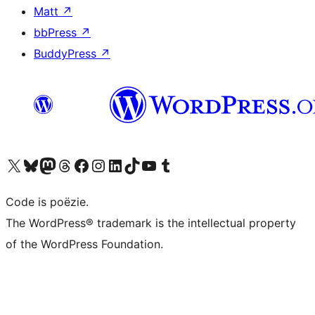
Matt
↗
bbPress
↗
BuddyPress
↗
Bezoek ons X (voorheen Twitter) account
Bezoek ons Bluesky account
Bezoek ons Mastodon account
Bezoek ons Threads account
Onze Facebook pagina bezoeken
Bezoek ons Instagram account
Bezoek ons LinkedIn account
Bezoek ons TikTok account
Bezoek ons YouTube kanaal
Bezoek ons Tumblr account
Code is poëzie.
The WordPress® trademark is the intellectual property
of the WordPress Foundation.