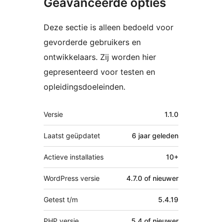
Geavanceerde opties
Deze sectie is alleen bedoeld voor
gevorderde gebruikers en
ontwikkelaars. Zij worden hier
gepresenteerd voor testen en
opleidingsdoeleinden.
Meta
Versie
1.1.0
Laatst geüpdatet
6 jaar
geleden
Actieve installaties
10+
WordPress versie
4.7.0 of nieuwer
Getest t/m
5.4.19
PHP versie
5.4 of nieuwer