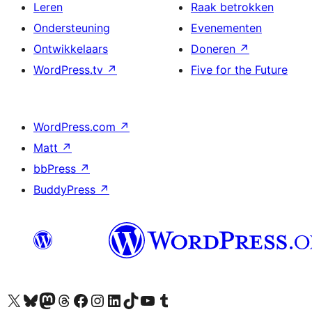
Leren
Raak betrokken
Ondersteuning
Evenementen
Ontwikkelaars
Doneren
↗
WordPress.tv
↗
Five for the Future
WordPress.com
↗
Matt
↗
bbPress
↗
BuddyPress
↗
Bezoek ons X (voorheen Twitter) account
Bezoek ons Bluesky account
Bezoek ons Mastodon account
Bezoek ons Threads account
Onze Facebook pagina bezoeken
Bezoek ons Instagram account
Bezoek ons LinkedIn account
Bezoek ons TikTok account
Bezoek ons YouTube kanaal
Bezoek ons Tumblr account