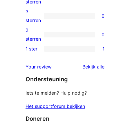
sterren
0
sterren
beoordelingen
4
3
0
sterren
0
sterren
beoordelingen
3
2
0
sterren
0
sterren
beoordelingen
2
1 ster
1
1
sterren
1
beoordelingen
beoordelin
Your review
Bekijk alle
ster
Ondersteuning
beoordeling
Iets te melden? Hulp nodig?
Het supportforum bekijken
Doneren