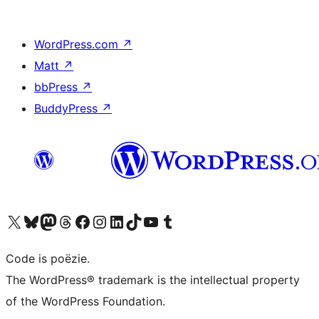
WordPress.com
↗
Matt
↗
bbPress
↗
BuddyPress
↗
Bezoek ons X (voorheen Twitter) account
Bezoek ons Bluesky account
Bezoek ons Mastodon account
Bezoek ons Threads account
Onze Facebook pagina bezoeken
Bezoek ons Instagram account
Bezoek ons LinkedIn account
Bezoek ons TikTok account
Bezoek ons YouTube kanaal
Bezoek ons Tumblr account
Code is poëzie.
The WordPress® trademark is the intellectual property
of the WordPress Foundation.