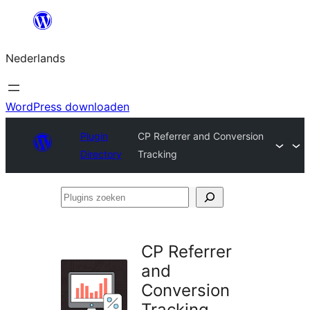
Ga
naar
Nederlands
de
inhoud
WordPress downloaden
Plugin
CP Referrer and Conversion
Directory
Tracking
Plugins
zoeken
CP Referrer
and
Conversion
Tracking