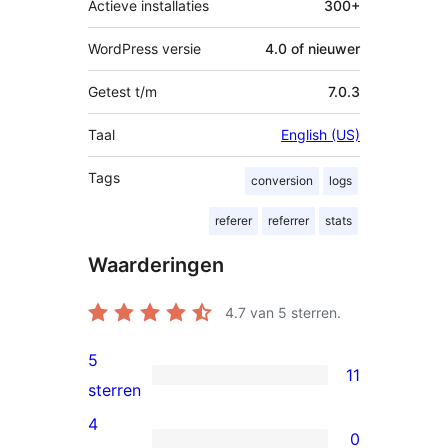
Actieve installaties
300+
WordPress versie
4.0 of nieuwer
Getest t/m
7.0.3
Taal
English (US)
Tags
conversion
logs
referer
referrer
stats
Waarderingen
4.7
van 5 sterren.
5
11
11
sterren
5
4
0