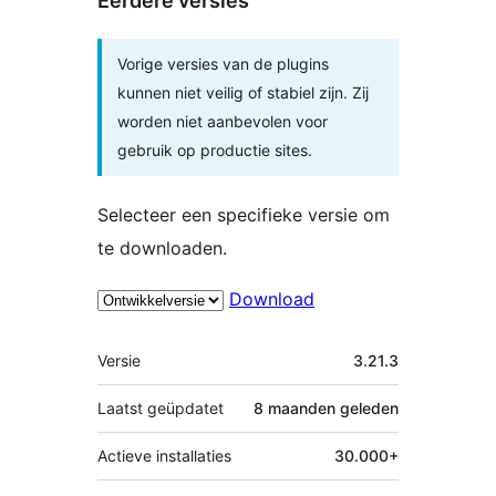
Eerdere versies
Vorige versies van de plugins
kunnen niet veilig of stabiel zijn. Zij
worden niet aanbevolen voor
gebruik op productie sites.
Selecteer een specifieke versie om
te downloaden.
Download
Meta
Versie
3.21.3
Laatst geüpdatet
8 maanden
geleden
Actieve installaties
30.000+