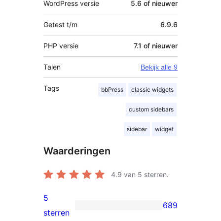
WordPress versie
5.6 of nieuwer
Getest t/m
6.9.6
PHP versie
7.1 of nieuwer
Talen
Bekijk alle 9
Tags
bbPress
classic widgets
custom sidebars
sidebar
widget
Waarderingen
4.9
van 5 sterren.
5
689
689
sterren