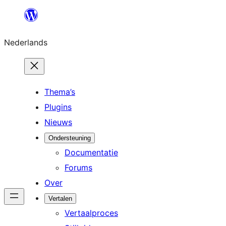
Ga
naar
Nederlands
de
inhoud
Thema’s
Plugins
Nieuws
Ondersteuning
Documentatie
Forums
Over
Vertalen
Vertaalproces