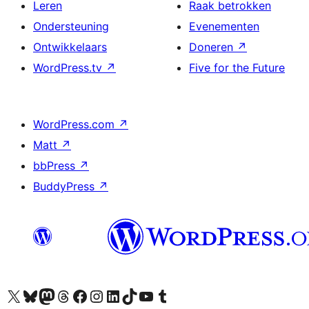
Leren
Raak betrokken
Ondersteuning
Evenementen
Ontwikkelaars
Doneren
↗
WordPress.tv
↗
Five for the Future
WordPress.com
↗
Matt
↗
bbPress
↗
BuddyPress
↗
Bezoek ons X (voorheen Twitter) account
Bezoek ons Bluesky account
Bezoek ons Mastodon account
Bezoek ons Threads account
Onze Facebook pagina bezoeken
Bezoek ons Instagram account
Bezoek ons LinkedIn account
Bezoek ons TikTok account
Bezoek ons YouTube kanaal
Bezoek ons Tumblr account