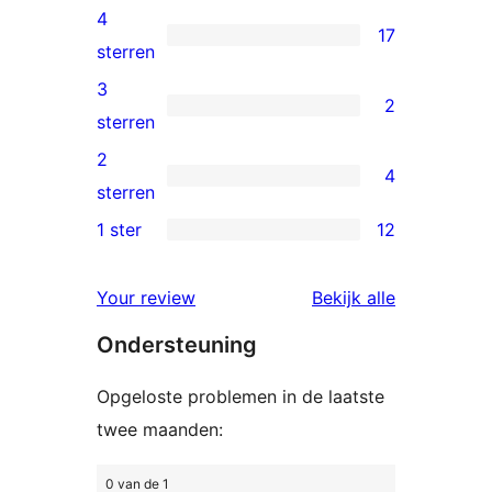
5
4
17
sterren
17
sterren
beoordelingen
4
3
2
sterren
2
sterren
beoordelingen
3
2
4
sterren
4
sterren
beoordelingen
2
1 ster
12
12
sterren
1
beoordelingen
beoordelin
Your review
Bekijk alle
sterren
Ondersteuning
beoordelingen
Opgeloste problemen in de laatste
twee maanden:
0 van de 1