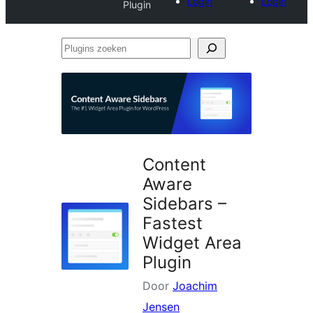
Login
Login
Plugin
Plugins
zoeken
Content
Aware
Sidebars –
Fastest
Widget Area
Plugin
Door
Joachim
Jensen