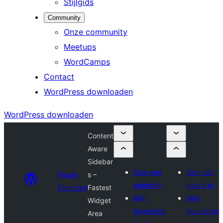
Stijlgids
Community
Onze community
Meetups
WordCamps
Contact
WordPress downloaden
WordPress downloaden
Content
Aware
Sidebar
Dien een
Dien een
Plugin
s –
plugin in
plugin in
Directory
Fastest
Mijn
Mijn
Widget
favorieten
favorieten
Area